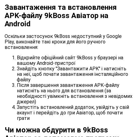
Завантаження та встановлення
APK-файлу 9kBoss Авіатор на
Android
Оскільки застосунок 9kBoss недоступний у Google
Play, виконайте такі кроки для його ручного
встановлення:
Відкрийте офіційний сайт 9kBoss у браузері на
вашому Android-пристрої
Знайдіть кнопку "Завантажити APK" і натисніть
на неї, щоб почати завантаження інсталяційного
файлу
Після завершення завантаження APK-файлу
натисніть на нього для встановлення (за
необхідності увімкніть встановлення з невідомих
джерел)
Запустіть встановлений додаток, увійдіть у свій
акаунт і перейдіть до гри Авіатор, щоб почати
грати
Чи можна обдурити в 9kBoss