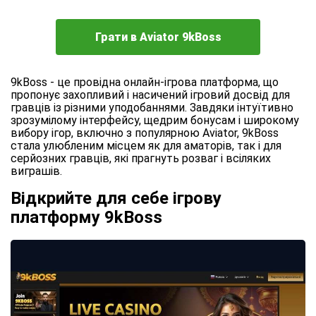
Грати в Aviator 9kBoss
9kBoss - це провідна онлайн-ігрова платформа, що
пропонує захопливий і насичений ігровий досвід для
гравців із різними уподобаннями. Завдяки інтуїтивно
зрозумілому інтерфейсу, щедрим бонусам і широкому
вибору ігор, включно з популярною Aviator, 9kBoss
стала улюбленим місцем як для аматорів, так і для
серйозних гравців, які прагнуть розваг і всіляких
виграшів.
Відкрийте для себе ігрову
платформу 9kBoss