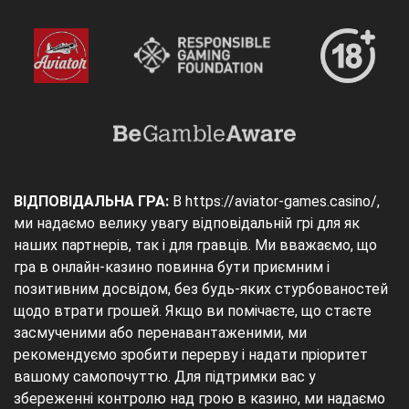
ВІДПОВІДАЛЬНА ГРА:
В https://aviator-games.casino/,
ми надаємо велику увагу відповідальній грі для як
наших партнерів, так і для гравців. Ми вважаємо, що
гра в онлайн-казино повинна бути приємним і
позитивним досвідом, без будь-яких стурбованостей
щодо втрати грошей. Якщо ви помічаєте, що стаєте
засмученими або перенавантаженими, ми
рекомендуємо зробити перерву і надати пріоритет
вашому самопочуттю. Для підтримки вас у
збереженні контролю над грою в казино, ми надаємо