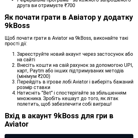
друга ви отримуєте ₹700
Як почати грати в Авіатор у додатку
9kBoss
Щоб почати грати в Aviator на 9kBoss, виконайте такі
прості дії:
Зареєструйте новий акаунт через застосунок або
на сайті
Внесіть кошти на свій рахунок за допомогою UPI,
карт, Paytm або інших підтримуваних методів
(мінімум ₹200)
Перейдіть в ігрове лобі Aviator і виберіть бажаний
розмір ставки
Натисніть "Bet" і спостерігайте за збільшенням
множника. Зробіть кешаут до того, як літак
полетить, щоб забезпечити собі виграш!
Вхід в акаунт 9kBoss для гри в
Aviator