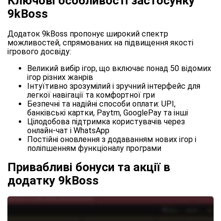
Ключові особливості застосунку
9kBoss
Додаток 9kBoss пропонує широкий спектр
можливостей, спрямованих на підвищення якості
ігрового досвіду:
Великий вибір ігор, що включає понад 50 відомих
ігор різних жанрів
Інтуїтивно зрозумілий і зручний інтерфейс для
легкої навігації та комфортної гри
Безпечні та надійні способи оплати: UPI,
банківські картки, Paytm, GooglePay та інші
Цілодобова підтримка користувачів через
онлайн-чат і WhatsApp
Постійні оновлення з додаванням нових ігор і
поліпшенням функціоналу програми
Привабливі бонуси та акції в
додатку 9kBoss