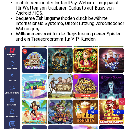
mobile Version der InstantPay-Website, angepasst
für Wetten von tragbaren Gadgets auf Basis von
Android / iOS;
bequeme Zahlungsmethoden durch bewährte
internationale Systeme, Unterstützung verschiedener
Währungen;
Willkommensboni für die Registrierung neuer Spieler
und ein Treueprogramm für VIP-Kunden;