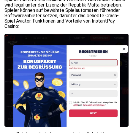
wird legal unter der Lizenz der Republik Malta betrieben.
Spieler können auf bewährte Spielautomaten führender
Softwareanbieter setzen, darunter das beliebte Crash-
Spiel Aviator. Funktionen und Vorteile von InstantPay
Casino: