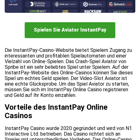
Spielen Sie Aviator InstantPay
Die InstantPay-Casino-Website bietet Spielern Zugang zu
interessanten und profitablen Spielautomaten und einer
Vielzahl von Online-Spielen. Das Crash-Spiel Aviator von
Spribe ist ein sehr beliebtes Spiel unter Spielern. Auf der
InstantPay-Website des Online-Casinos können Sie dieses
Spiel um echtes Geld spielen. Der Video-Slot Aviator ist
eine echte Glücksprobe. Um das Spiel Aviator zu starten,
müssen Sie sich im InstantPay Online Casino registrieren
und Geld auf Ihr Konto einzahlen.
Vorteile des InstantPay Online
Casinos
InstantPay Casino wurde 2020 gegründet und wird von N1
Interactive Ltd. betrieben. Das Casino richtet sich an
Spieler mit unterschiedlichen Vorlieben. Das Online-Casino