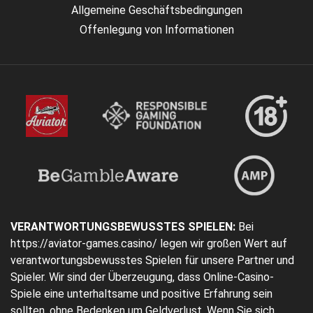
Allgemeine Geschäftsbedingungen
Offenlegung von Informationen
VERANTWORTUNGSBEWUSSTES SPIELEN:
Bei
https://aviator-games.casino/ legen wir großen Wert auf
verantwortungsbewusstes Spielen für unsere Partner und
Spieler. Wir sind der Überzeugung, dass Online-Casino-
Spiele eine unterhaltsame und positive Erfahrung sein
sollten, ohne Bedenken um Geldverlust. Wenn Sie sich