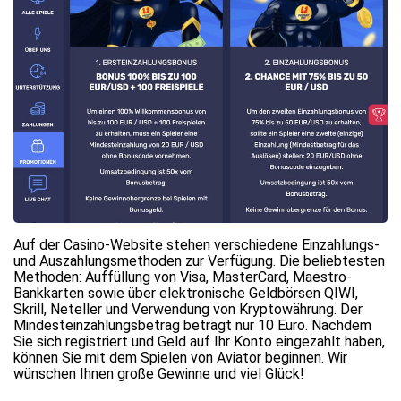
Auf der Casino-Website stehen verschiedene Einzahlungs-
und Auszahlungsmethoden zur Verfügung. Die beliebtesten
Methoden: Auffüllung von Visa, MasterCard, Maestro-
Bankkarten sowie über elektronische Geldbörsen QIWI,
Skrill, Neteller und Verwendung von Kryptowährung. Der
Mindesteinzahlungsbetrag beträgt nur 10 Euro. Nachdem
Sie sich registriert und Geld auf Ihr Konto eingezahlt haben,
können Sie mit dem Spielen von Aviator beginnen. Wir
wünschen Ihnen große Gewinne und viel Glück!