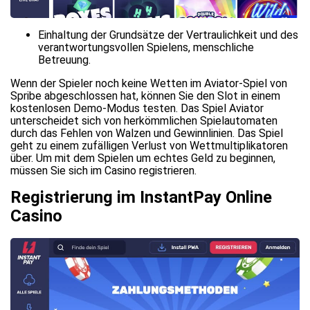
Einhaltung der Grundsätze der Vertraulichkeit und des
verantwortungsvollen Spielens, menschliche
Betreuung.
Wenn der Spieler noch keine Wetten im Aviator-Spiel von
Spribe abgeschlossen hat, können Sie den Slot in einem
kostenlosen Demo-Modus testen. Das Spiel Aviator
unterscheidet sich von herkömmlichen Spielautomaten
durch das Fehlen von Walzen und Gewinnlinien. Das Spiel
geht zu einem zufälligen Verlust von Wettmultiplikatoren
über. Um mit dem Spielen um echtes Geld zu beginnen,
müssen Sie sich im Casino registrieren.
Registrierung im InstantPay Online
Casino