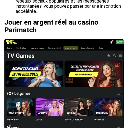
réseaux sociaux populaires et les messageries
instantanées, vous pouvez passer par une inscription
accélérée.
Jouer en argent réel au casino
Parimatch