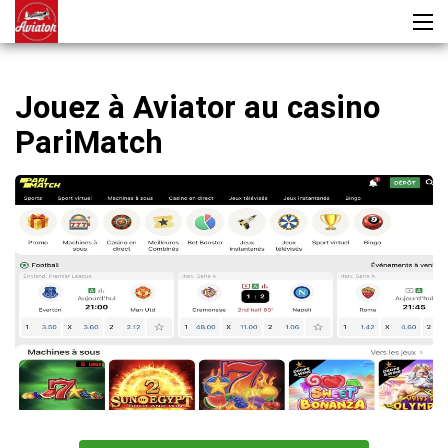
Jouez à Aviator au casino
PariMatch