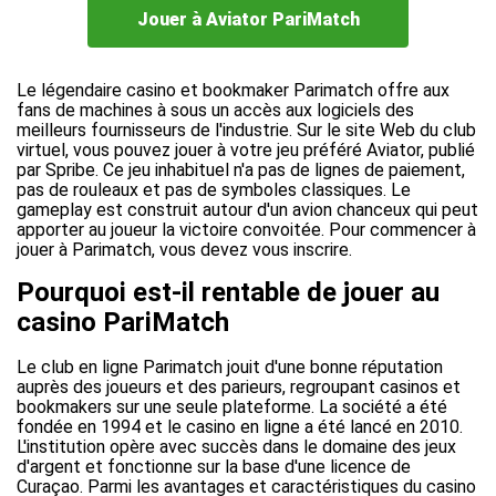
Jouer à Aviator PariMatch
Le légendaire casino et bookmaker Parimatch offre aux
fans de machines à sous un accès aux logiciels des
meilleurs fournisseurs de l'industrie. Sur le site Web du club
virtuel, vous pouvez jouer à votre jeu préféré Aviator, publié
par Spribe. Ce jeu inhabituel n'a pas de lignes de paiement,
pas de rouleaux et pas de symboles classiques. Le
gameplay est construit autour d'un avion chanceux qui peut
apporter au joueur la victoire convoitée. Pour commencer à
jouer à Parimatch, vous devez vous inscrire.
Pourquoi est-il rentable de jouer au
casino PariMatch
Le club en ligne Parimatch jouit d'une bonne réputation
auprès des joueurs et des parieurs, regroupant casinos et
bookmakers sur une seule plateforme. La société a été
fondée en 1994 et le casino en ligne a été lancé en 2010.
L'institution opère avec succès dans le domaine des jeux
d'argent et fonctionne sur la base d'une licence de
Curaçao. Parmi les avantages et caractéristiques du casino