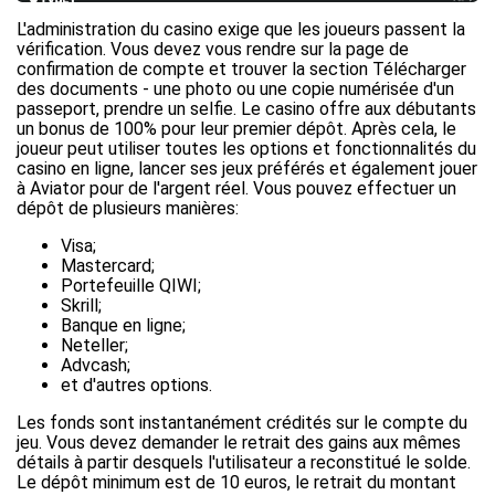
L'administration du casino exige que les joueurs passent la
vérification. Vous devez vous rendre sur la page de
confirmation de compte et trouver la section Télécharger
des documents - une photo ou une copie numérisée d'un
passeport, prendre un selfie. Le casino offre aux débutants
un bonus de 100% pour leur premier dépôt. Après cela, le
joueur peut utiliser toutes les options et fonctionnalités du
casino en ligne, lancer ses jeux préférés et également jouer
à Aviator pour de l'argent réel. Vous pouvez effectuer un
dépôt de plusieurs manières:
Visa;
Mastercard;
Portefeuille QIWI;
Skrill;
Banque en ligne;
Neteller;
Advcash;
et d'autres options.
Les fonds sont instantanément crédités sur le compte du
jeu. Vous devez demander le retrait des gains aux mêmes
détails à partir desquels l'utilisateur a reconstitué le solde.
Le dépôt minimum est de 10 euros, le retrait du montant