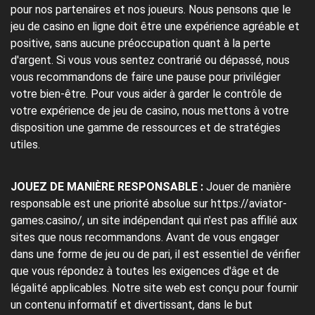
pour nos partenaires et nos joueurs. Nous pensons que le
jeu de casino en ligne doit être une expérience agréable et
positive, sans aucune préoccupation quant à la perte
d'argent. Si vous vous sentez contrarié ou dépassé, nous
vous recommandons de faire une pause pour privilégier
votre bien-être. Pour vous aider à garder le contrôle de
votre expérience de jeu de casino, nous mettons à votre
disposition une gamme de ressources et de stratégies
utiles.
JOUEZ DE MANIÈRE RESPONSABLE :
Jouer de manière
responsable est une priorité absolue sur https://aviator-
games.casino/, un site indépendant qui n'est pas affilié aux
sites que nous recommandons. Avant de vous engager
dans une forme de jeu ou de pari, il est essentiel de vérifier
que vous répondez à toutes les exigences d'âge et de
légalité applicables. Notre site web est conçu pour fournir
un contenu informatif et divertissant, dans le but