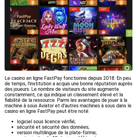
Le casino en ligne FastPay fonctionne depuis 2018. En peu
de temps, l'institution a acquis une bonne réputation auprès
des joueurs. Le nombre de visiteurs du site augmente
constamment, ce qui indique un classement élevé et la
fiabilité de la ressource. Parmi les avantages de jouer à la
machine à sous Aviator et d'autres machines à sous dans le
casino en ligne FastPay peut être noté:
logiciel sous licence vérifié;
sécurité et sécurité des données;
version multilingue de la plate-forme;