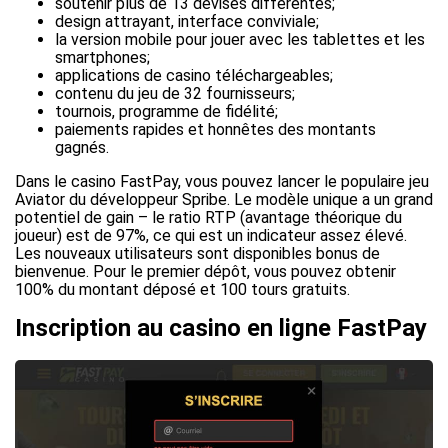
soutenir plus de 13 devises différentes;
design attrayant, interface conviviale;
la version mobile pour jouer avec les tablettes et les
smartphones;
applications de casino téléchargeables;
contenu du jeu de 32 fournisseurs;
tournois, programme de fidélité;
paiements rapides et honnêtes des montants
gagnés.
Dans le casino FastPay, vous pouvez lancer le populaire jeu
Aviator du développeur Spribe. Le modèle unique a un grand
potentiel de gain – le ratio RTP (avantage théorique du
joueur) est de 97%, ce qui est un indicateur assez élevé.
Les nouveaux utilisateurs sont disponibles bonus de
bienvenue. Pour le premier dépôt, vous pouvez obtenir
100% du montant déposé et 100 tours gratuits.
Inscription au casino en ligne FastPay