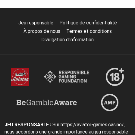
Jeu responsable
Politique de confidentialité
À propos de nous
Termes et conditions
Divulgation d'information
JEU RESPONSABLE :
Sur https://aviator-games.casino/,
nous accordons une grande importance au jeu responsable