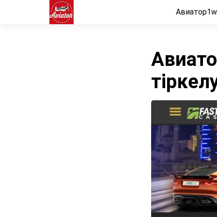
Авиатор
1w
Авиато
тіркел