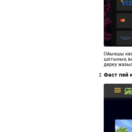
Ойыншы кази
шотының вал
дереу жазы
Фаст пей 