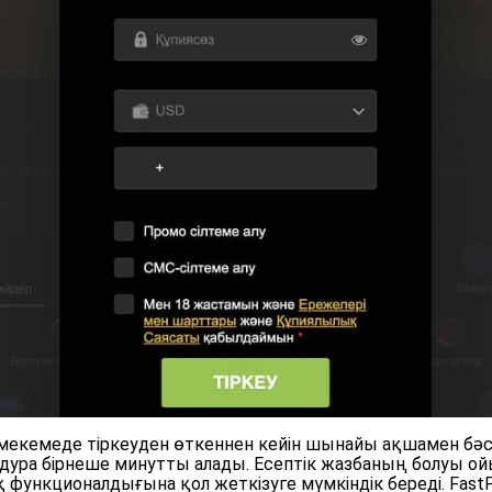
мекемеде тіркеуден өткеннен кейін шынайы ақшамен бәс 
цедура бірнеше минутты алады. Есептік жазбаның болуы 
функционалдығына қол жеткізуге мүмкіндік береді. Fast