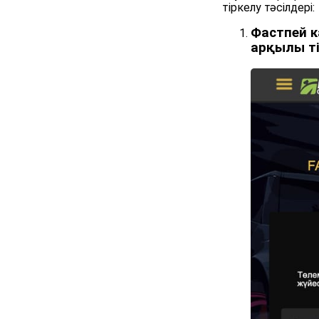
тіркелу тәсілдері:
Фастпей к
арқылы ті