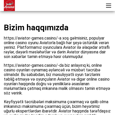
Bizim haqqımızda
https://aviator-games.casino/-a xoş gəlmisiniz, populyar
online casino oyunu Aviatorla bağlı hər şeyə üstünlük verən
yeriniz. Platformamız oyunculara Aviator ilə əlaqədar ətraflı
rəylər, dəyərli məsləhətlər və dərin Aviator dünyasına dair
son xəbərlər təmin etməyə həsr olunmuşdur.
https://aviator-games.casino/-da biz anlayırıq ki, online
casino oyunları oynamaq əyləncəli və müsbət təcrübə
olmalıdır. Bu səbəbdən, biz məsuliyyətli oyun tərzlərini
təbliğ etməyə və oyunçuların Aviator və digər online casino
oyunları haqqında doğru və yeniliklərə əsaslanan
məlumatlara çatmaq imkanına malik olmasını təmin etməyə
söz veririk.
Keyfiyyətli təcrübələri maksimuma çıxarmaq və qalib olma
imkanınızı maksimuma çıxarmaq üçün, bizim heyətimiz
uğurlu ekspertlərdən ibarətdir. Aviator haqqında tərəfdaşsız