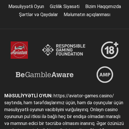
Məsuliyyətli Oyun
Gizlilik Siyasəti
Bizim Haqqımızda
Şərtlər və Qaydalar
Məlumatın açıqlanması
MƏSULİYYƏTLİ OYUN:
https://aviator-games.casino/
saytında, həm tərəfdaşlarımız üçün, həm də oyunçular üçün
məsuliyyətli oyunun vacibliyini vurğulayırıq. Onlayn casino
oyununun pul itkisi ilə bağlı heç bir endişə olmadan maraqlı
və məmnun edici bir təcrübə olmasını inanırıq. Əgər özünüzü