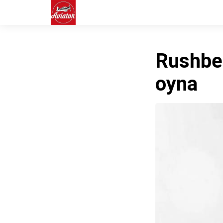
Rushbet
oyna