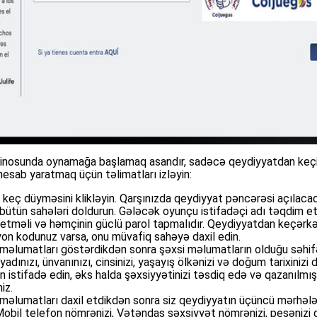
zinosunda oynamağa başlamaq asandır, sadəcə qeydiyyatdan keç
hesab yaratmaq üçün təlimatları izləyin:
keç düyməsini klikləyin. Qarşınızda qeydiyyat pəncərəsi açılacaq
 bütün sahələri doldurun. Gələcək oyunçu istifadəçi adı təqdim e
l etməli və həmçinin güclü parol tapmalıdır. Qeydiyyatdan keçərk
n kodunuz varsa, onu müvafiq sahəyə daxil edin.
məlumatları göstərdikdən sonra şəxsi məlumatların olduğu səhifə
yadınızı, ünvanınızı, cinsinizi, yaşayış ölkənizi və doğum tarixinizi 
 istifadə edin, əks halda şəxsiyyətinizi təsdiq edə və qazanılmış
iz.
məlumatları daxil etdikdən sonra siz qeydiyyatın üçüncü mərhəl
 Mobil telefon nömrənizi, Vətəndaş şəxsiyyət nömrənizi, peşənizi d