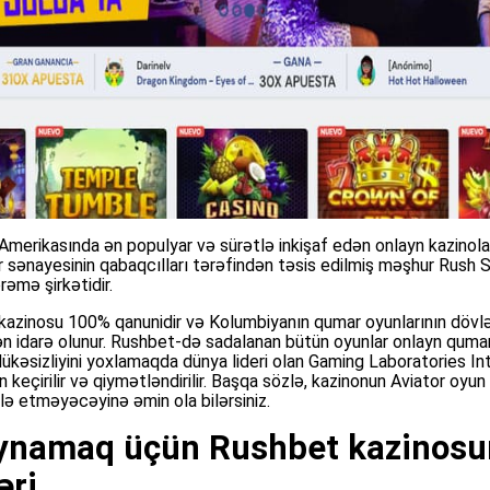
Amerikasında ən populyar və sürətlə inkişaf edən onlayn kazinolar
r sənayesinin qabaqcılları tərəfindən təsis edilmiş məşhur Rush 
əmə şirkətidir.
azinosu 100% qanunidir və Kolumbiyanın qumar oyunlarının dövlə
n idarə olunur. Rushbet-də sadalanan bütün oyunlar onlayn qumar
ükəsizliyini yoxlamaqda dünya lideri olan Gaming Laboratories In
keçirilir və qiymətləndirilir. Başqa sözlə, kazinonun Aviator oyun 
lə etməyəcəyinə əmin ola bilərsiniz.
oynamaq üçün Rushbet kazinos
əri