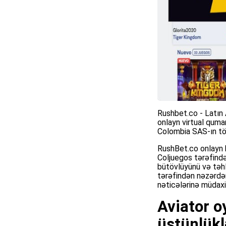
Rushbet.co - Latın 
onlayn virtual quma
Colombia SAS-ın tör
RushBet.co onlayn k
Coljuegos tərəfində
bütövlüyünü və təhl
tərəfindən nəzərdən 
nəticələrinə müdaxi
Aviator 
üstünlükl