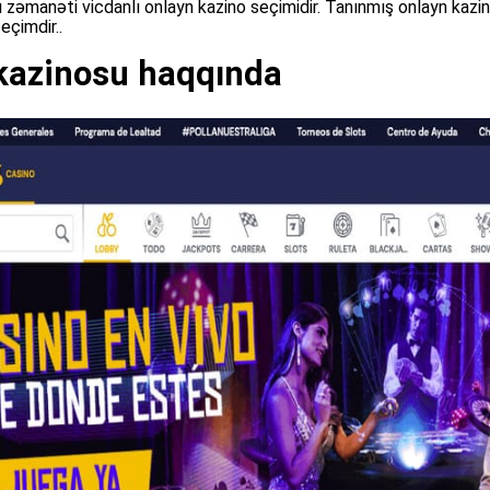
ı zəmanəti vicdanlı onlayn kazino seçimidir. Tanınmış onlayn kaz
çimdir..
kazinosu haqqında