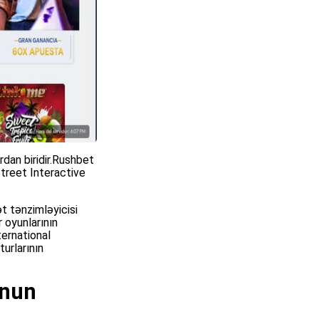
dan biridir.Rushbet
Street Interactive
t tənzimləyicisi
 oyunlarının
ternational
turlarının
unun