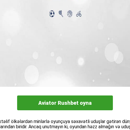
Aviator Rushbet oyna
xtəlif ölkələrdən minlərlə oyunçuya səxavətli uduşlar gətirən dü
larından biridir. Ancaq unutmayın ki, oyundan həzz almağın və udu