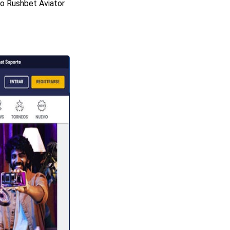
ino Rushbet Aviator