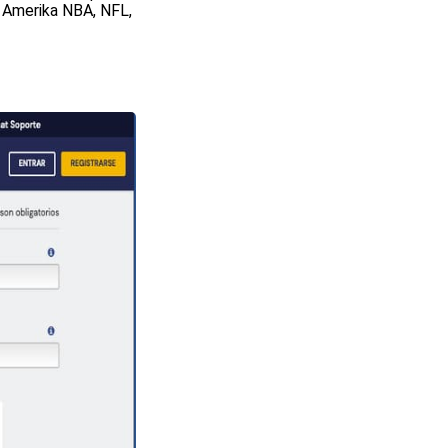
in Amerika NBA, NFL,