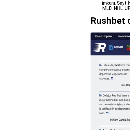
imkanı. Sayt İ
MLB, NHL, UFC 
Rushbet 