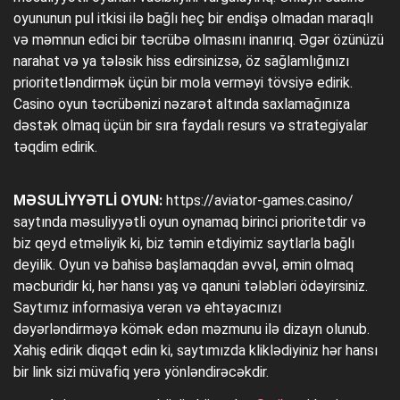
oyununun pul itkisi ilə bağlı heç bir endişə olmadan maraqlı
və məmnun edici bir təcrübə olmasını inanırıq. Əgər özünüzü
narahat və ya tələsik hiss edirsinizsə, öz sağlamlığınızı
prioritetləndirmək üçün bir mola verməyi tövsiyə edirik.
Casino oyun təcrübənizi nəzarət altında saxlamağınıza
dəstək olmaq üçün bir sıra faydalı resurs və strategiyalar
təqdim edirik.
MƏSULİYYƏTLİ OYUN:
https://aviator-games.casino/
saytında məsuliyyətli oyun oynamaq birinci prioritetdir və
biz qeyd etməliyik ki, biz təmin etdiyimiz saytlarla bağlı
deyilik. Oyun və bahisə başlamaqdan əvvəl, əmin olmaq
məcburidir ki, hər hansı yaş və qanuni tələbləri ödəyirsiniz.
Saytımız informasiya verən və ehtəyacınızı
dəyərləndirməyə kömək edən məzmunu ilə dizayn olunub.
Xahiş edirik diqqət edin ki, saytımızda kliklədiyiniz hər hansı
bir link sizi müvafiq yerə yönləndirəcəkdir.