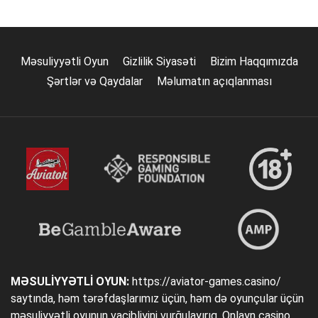
Məsuliyyətli Oyun
Gizlilik Siyasəti
Bizim Haqqımızda
Şərtlər və Qaydalar
Məlumatın açıqlanması
MƏSULİYYƏTLİ OYUN:
https://aviator-games.casino/
saytında, həm tərəfdaşlarımız üçün, həm də oyunçular üçün
məsuliyyətli oyunun vacibliyini vurğulayırıq. Onlayn casino