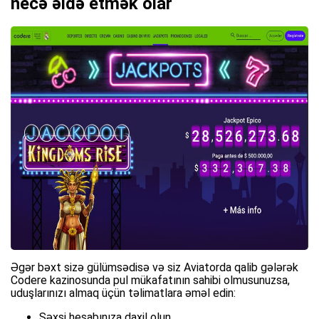
necə əldə etmək olar
Əgər bəxt sizə gülümsədisə və siz Aviatorda qalib gələrək
Codere kazinosunda pul mükafatının sahibi olmusunuzsa,
uduşlarınızı almaq üçün təlimatlara əməl edin:
Şəxsi hesabınıza daxil olun