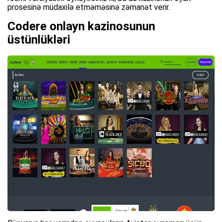
prosesinə müdaxilə etməməsinə zəmanət verir.
Codere onlayn kazinosunun
üstünlükləri