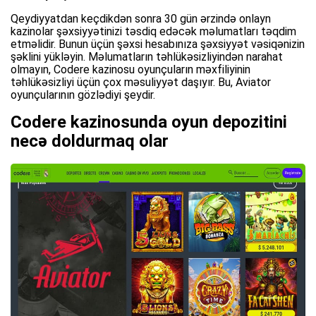
Qeydiyyatdan keçdikdən sonra 30 gün ərzində onlayn
kazinolar şəxsiyyətinizi təsdiq edəcək məlumatları təqdim
etməlidir. Bunun üçün şəxsi hesabınıza şəxsiyyət vəsiqənizin
şəklini yükləyin. Məlumatların təhlükəsizliyindən narahat
olmayın, Codere kazinosu oyunçuların məxfiliyinin
təhlükəsizliyi üçün çox məsuliyyət daşıyır. Bu, Aviator
oyunçularının gözlədiyi şeydir.
Codere kazinosunda oyun depozitini
necə doldurmaq olar