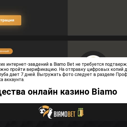
гих интернет-завдений в Biamo Bet не требуется подтверж
ужно пройти верификацию. На отправку цифровых копий 
уба дает 7 дней. Выгружать фото следует в разделе Проф
а аккаунта.
ества онлайн казино Biamo