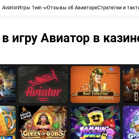
Aviator
Игры 1win
Отзывы об Авиаторе
Стратегии и такт
 в игру Авиатор в казин