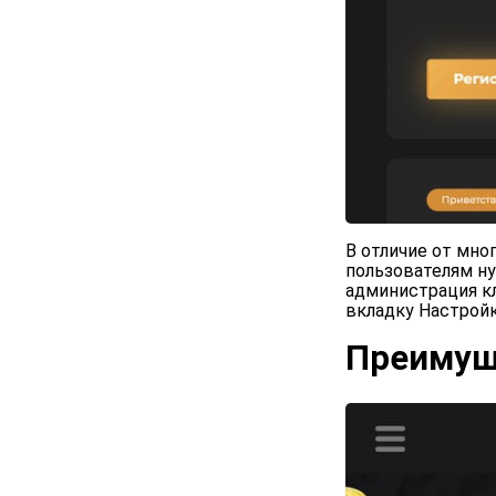
В отличие от мно
пользователям н
администрация кл
вкладку Настройк
Преимущ