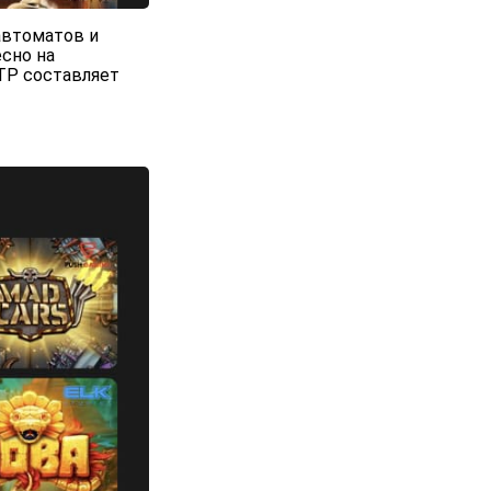
автоматов и
есно на
RTP составляет