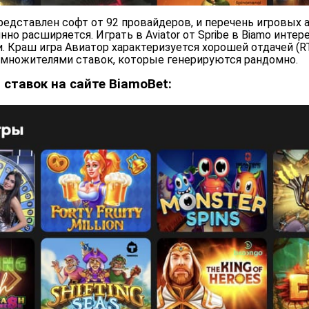
редставлен софт от 92 провайдеров, и перечень игровых 
нно расширяется. Играть в Aviator от Spribe в Biamo интер
. Краш игра Авиатор характеризуется хорошей отдачей (
 множителями ставок, которые генерируются рандомно.
ставок на сайте BiamoBet: