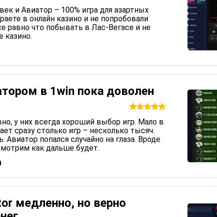
век и Авиатор – 100% игра для азартных
раете в онлайн казино и не попробовали
се равно что побывать в Лас-Вегасе и не
е казино.
атором в 1win пока доволен
но, у них всегда хороший выбор игр. Мало в
ает сразу столько игр – несколько тысяч.
. Авиатор попался случайно на глаза. Вроде
смотрим как дальше будет.
а
tor медленно, но верно
нег