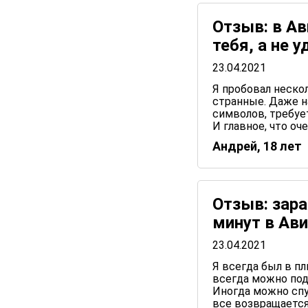
Отзыв: в Ав
тебя, а не у
23.04.2021
Я пробовал нескол
странные. Даже н
символов, требует
И главное, что оче
Андрей, 18 лет
Отзыв: зара
минут в Ави
23.04.2021
Я всегда был в пл
всегда можно подн
Иногда можно спу
все возвращается