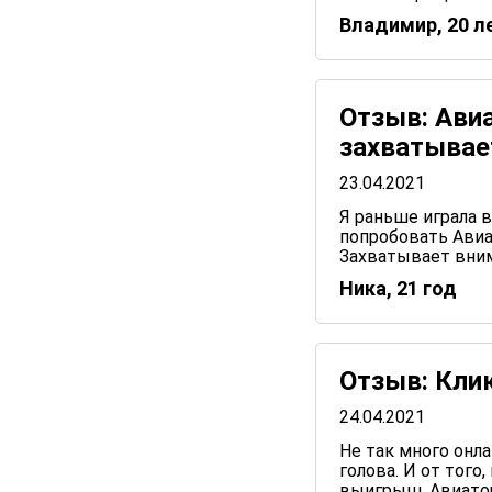
Владимир, 20 л
Отзыв: Авиа
захватывае
23.04.2021
Я раньше играла в
попробовать Авиа
Захватывает вни
Ника, 21 год
Отзыв: Кли
24.04.2021
Не так много онла
голова. И от того
выигрыш. Авиатор