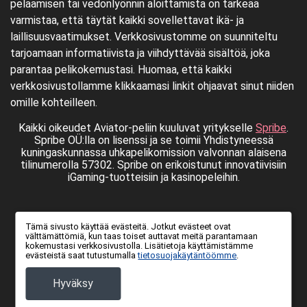
pelaamisen tai vedonlyönnin aloittamista on tärkeää
varmistaa, että täytät kaikki sovellettavat ikä- ja
laillisuusvaatimukset. Verkkosivustomme on suunniteltu
tarjoamaan informatiivista ja viihdyttävää sisältöä, joka
parantaa pelikokemustasi. Huomaa, että kaikki
verkkosivustollamme klikkaamasi linkit ohjaavat sinut niiden
omille kohteilleen.
Kaikki oikeudet Aviator-peliin kuuluvat yritykselle
Spribe
.
Spribe OÜ:lla on lisenssi ja se toimii Yhdistyneessä
kuningaskunnassa uhkapelikomission valvonnan alaisena
tilinumerolla 57302. Spribe on erikoistunut innovatiivisiin
iGaming-tuotteisiin ja kasinopeleihin.
Tämä sivusto käyttää evästeitä. Jotkut evästeet ovat
välttämättömiä, kun taas toiset auttavat meitä parantamaan
kokemustasi verkkosivustolla. Lisätietoja käyttämistämme
evästeistä saat tutustumalla
tietosuojakäytäntöömme
.
Email:
aviatorgamescasino@gmail.com
©
aviator-
games.casino
Hyväksy