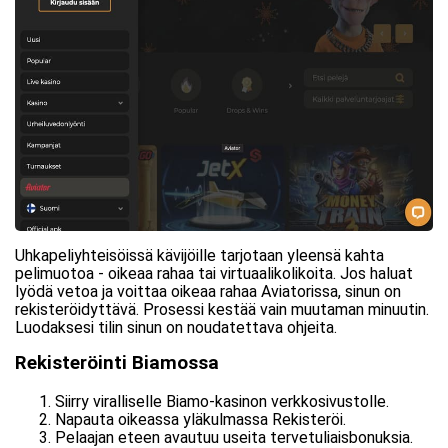
Uhkapeliyhteisöissä kävijöille tarjotaan yleensä kahta
pelimuotoa - oikeaa rahaa tai virtuaalikolikoita. Jos haluat
lyödä vetoa ja voittaa oikeaa rahaa Aviatorissa, sinun on
rekisteröidyttävä. Prosessi kestää vain muutaman minuutin.
Luodaksesi tilin sinun on noudatettava ohjeita.
Rekisteröinti Biamossa
Siirry viralliselle Biamo-kasinon verkkosivustolle.
Napauta oikeassa yläkulmassa Rekisteröi.
Pelaajan eteen avautuu useita tervetuliaisbonuksia.