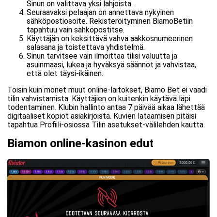
Sinun on valittava yksi lahjoista.
Seuraavaksi pelaajan on annettava nykyinen
sähköpostiosoite. Rekisteröityminen BiamoBetiin
tapahtuu vain sähköpostitse.
Käyttäjän on keksittävä vahva aakkosnumeerinen
salasana ja toistettava yhdistelmä.
Sinun tarvitsee vain ilmoittaa tilisi valuutta ja
asuinmaasi, lukea ja hyväksyä säännöt ja vahvistaa,
että olet täysi-ikäinen.
Toisin kuin monet muut online-laitokset, Biamo Bet ei vaadi
tilin vahvistamista. Käyttäjien on kuitenkin käytävä läpi
todentaminen. Klubin hallinto antaa 7 päivää aikaa lähettää
digitaaliset kopiot asiakirjoista. Kuvien lataamisen pitäisi
tapahtua Profiili-osiossa Tilin asetukset-välilehden kautta.
Biamon online-kasinon edut