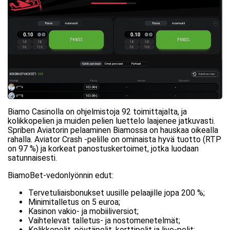
Biamo Casinolla on ohjelmistoja 92 toimittajalta, ja
kolikkopelien ja muiden pelien luettelo laajenee jatkuvasti.
Spriben Aviatorin pelaaminen Biamossa on hauskaa oikealla
rahalla. Aviator Crash -pelille on ominaista hyvä tuotto (RTP
on 97 %) ja korkeat panostuskertoimet, jotka luodaan
satunnaisesti.
BiamoBet-vedonlyönnin edut:
Tervetuliaisbonukset uusille pelaajille jopa 200 %;
Minimitalletus on 5 euroa;
Kasinon vakio- ja mobiiliversiot;
Vaihtelevat talletus- ja nostomenetelmät;
Kolikkopelit, pöytäpelit, korttipelit ja live-pelit;