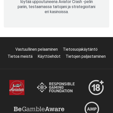
löytää uppoutuneena Aviator Crash -pelin
pariin, testaamassa taitojani ja strategioitani
eri kasinoissa.
Vastuullinen pelaaminen
Tietosuojakäytäntö
Tietoa meistä
Käyttöehdot
Tietojen paljastaminen