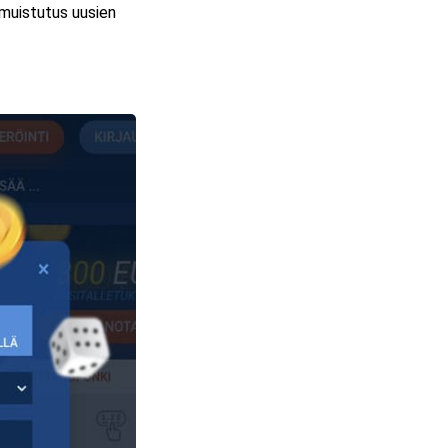
 muistutus uusien