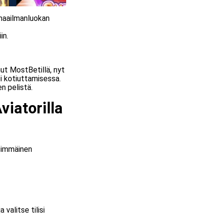
 maailmanluokan
in.
ut MostBetillä, nyt
i kotiuttamisessa.
n pelistä.
viatorilla
nsimmäinen
valitse tilisi