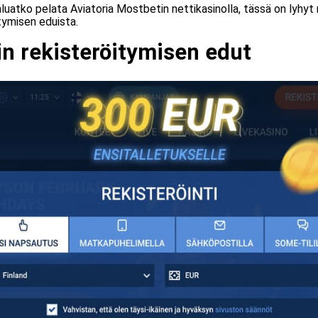
aluatko pelata Aviatoria Mostbetin nettikasinolla, tässä on lyhyt
itymisen eduista.
n rekisteröitymisen edut