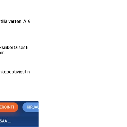
iliä varten. Älä
ksinkertaisesti
am.
hköpostiviestin,