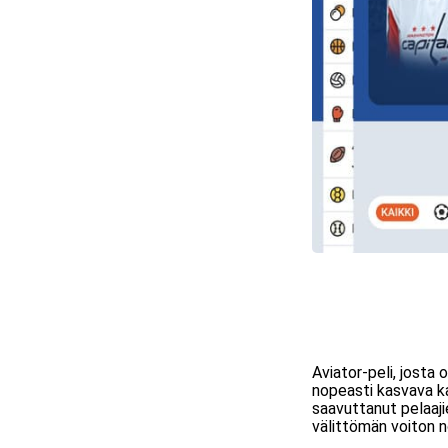
Aviator-peli, josta 
nopeasti kasvava k
saavuttanut pelaaji
välittömän voiton 