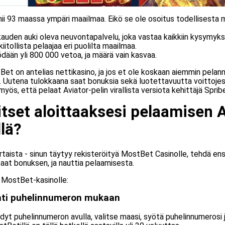
i 93 maassa ympäri maailmaa. Eikö se ole osoitus todellisesta
auden auki oleva neuvontapalvelu, joka vastaa kaikkiin kysymyksi
kiitollista pelaajaa eri puolilta maailmaa.
ödään yli 800 000 vetoa, ja määrä vain kasvaa.
et on antelias nettikasino, ja jos et ole koskaan aiemmin pelann
tä. Uutena tulokkaana saat bonuksia sekä luotettavuutta voittojes
ös, että pelaat Aviator-pelin virallista versiota kehittäjä Spribe
itset aloittaaksesi pelaamisen A
lä?
rtaista - sinun täytyy rekisteröityä MostBet Casinolle, tehdä e
 saat bonuksen, ja nauttia pelaamisesta.
 MostBet-kasinolle:
nti puhelinnumeron mukaan
dyt puhelinnumeron avulla, valitse maasi, syötä puhelinnumerosi ja 