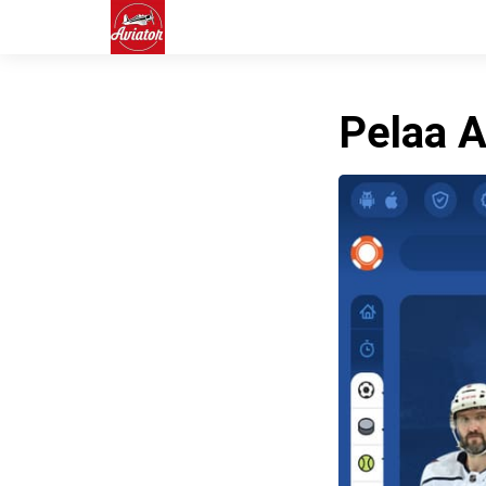
Pelaa A