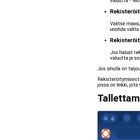
valuutta - Mos
Rekisteröi
Valitse maasi,
unohda valita 
Rekisteröit
Jos haluat rek
valuutta ja s
Jos sinulla on tarj
Rekisteröitymisestäs
jossa on linkki, jota 
Tallettam