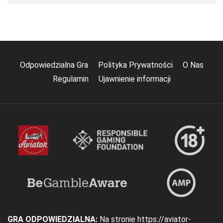
Odpowiedzialna Gra
Polityka Prywatności
O Nas
Regulamin
Ujawnienie informacji
GRA ODPOWIEDZIALNA:
Na stronie https://aviator-