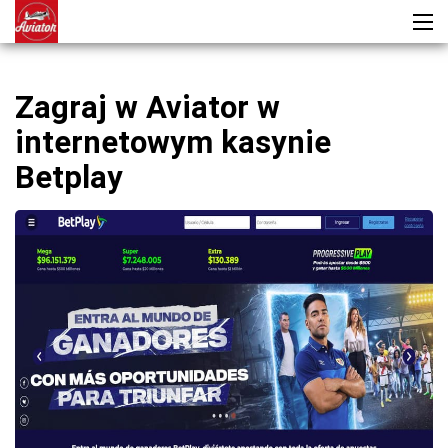
Zagraj w Aviator w
internetowym kasynie
Betplay