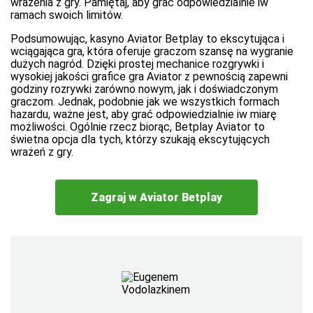
wrażenia z gry. Pamiętaj, aby grać odpowiedzialnie iw
ramach swoich limitów.
Podsumowując, kasyno Aviator Betplay to ekscytująca i
wciągająca gra, która oferuje graczom szansę na wygranie
dużych nagród. Dzięki prostej mechanice rozgrywki i
wysokiej jakości grafice gra Aviator z pewnością zapewni
godziny rozrywki zarówno nowym, jak i doświadczonym
graczom. Jednak, podobnie jak we wszystkich formach
hazardu, ważne jest, aby grać odpowiedzialnie iw miarę
możliwości. Ogólnie rzecz biorąc, Betplay Aviator to
świetna opcja dla tych, którzy szukają ekscytujących
wrażeń z gry.
Zagraj w Aviator Betplay