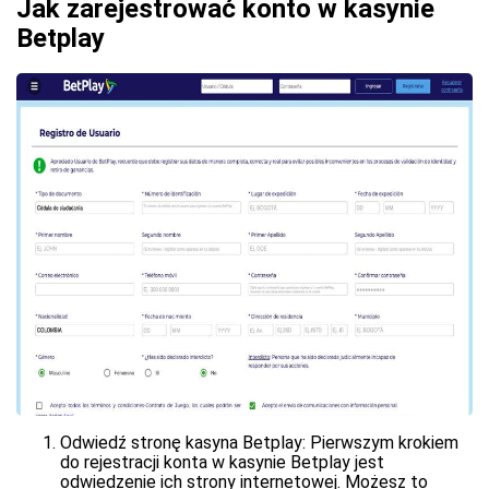
Jak zarejestrować konto w kasynie
Betplay
Odwiedź stronę kasyna Betplay: Pierwszym krokiem
do rejestracji konta w kasynie Betplay jest
odwiedzenie ich strony internetowej. Możesz to