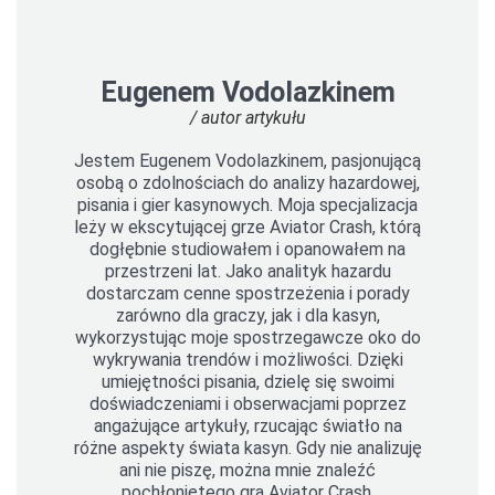
Eugenem Vodolazkinem
/ autor artykułu
Jestem Eugenem Vodolazkinem, pasjonującą
osobą o zdolnościach do analizy hazardowej,
pisania i gier kasynowych. Moja specjalizacja
leży w ekscytującej grze Aviator Crash, którą
dogłębnie studiowałem i opanowałem na
przestrzeni lat. Jako analityk hazardu
dostarczam cenne spostrzeżenia i porady
zarówno dla graczy, jak i dla kasyn,
wykorzystując moje spostrzegawcze oko do
wykrywania trendów i możliwości. Dzięki
umiejętności pisania, dzielę się swoimi
doświadczeniami i obserwacjami poprzez
angażujące artykuły, rzucając światło na
różne aspekty świata kasyn. Gdy nie analizuję
ani nie piszę, można mnie znaleźć
pochłoniętego grą Aviator Crash,