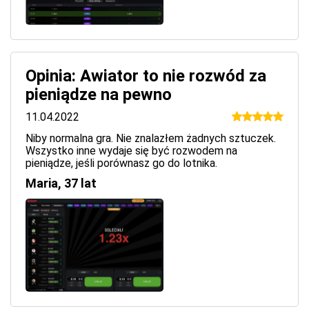
Opinia: Awiator to nie rozwód za
pieniądze na pewno
11.04.2022
Niby normalna gra. Nie znalazłem żadnych sztuczek.
Wszystko inne wydaje się być rozwodem na
pieniądze, jeśli porównasz go do lotnika.
Maria, 37 lat