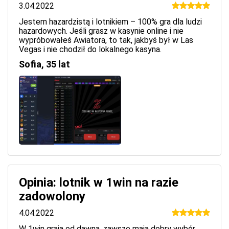
3.04.2022
Jestem hazardzistą i lotnikiem – 100% gra dla ludzi
hazardowych. Jeśli grasz w kasynie online i nie
wypróbowałeś Awiatora, to tak, jakbyś był w Las
Vegas i nie chodził do lokalnego kasyna.
Sofia, 35 lat
Opinia: lotnik w 1win na razie
zadowolony
4.04.2022
W 1win grają od dawna, zawsze mają dobry wybór