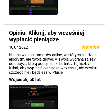
Opinia: Kliknij, aby wcześniej
wypłacić pieniądze
10.04.2022
Nie ma wielu automatów online, w których nie działa
algorytm, ale twoja głowa. A Twoja wygrana zależy
od decyzji, którą podejmiesz. Lotnik z tej liczby.
Kliknij, aby wypłacić pieniądze wcześniej, nie ryzykuj
szczególnie i będziesz w Plusie.
Wojciech, 50 lat