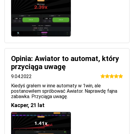
Opinia: Awiator to automat, który
przyciąga uwagę
9.04.2022
Kiedyś grałem w inne automaty w 1win, ale
postanowiłem spróbować Awiator. Naprawdę fajna
zabawka. Przyciąga uwagę.
Kacper, 21 lat