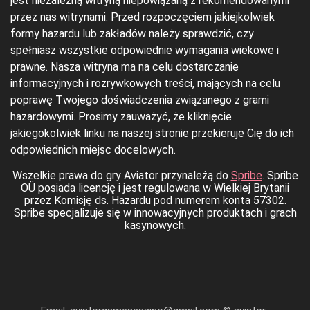
jest niezależną witryną niepowiązaną z rekomendowanymi
przez nas witrynami. Przed rozpoczęciem jakiejkolwiek
formy hazardu lub zakładów należy sprawdzić, czy
spełniasz wszystkie odpowiednie wymagania wiekowe i
prawne. Nasza witryna ma na celu dostarczanie
informacyjnych i rozrywkowych treści, mających na celu
poprawę Twojego doświadczenia związanego z grami
hazardowymi. Prosimy zauważyć, że kliknięcie
jakiegokolwiek linku na naszej stronie przekieruje Cię do ich
odpowiednich miejsc docelowych.
Wszelkie prawa do gry Aviator przynależą do
Spribe
. Spribe
OÜ posiada licencję i jest regulowana w Wielkiej Brytanii
przez Komisję ds. Hazardu pod numerem konta 57302.
Spribe specjalizuje się w innowacyjnych produktach i grach
kasynowych.