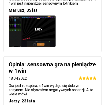
1win jest najbardziej sensownym lotnikiem.
Mariusz, 35 lat
Opinia: sensowna gra na pieniądze
w 1win
18.04.2022
Gra jest rozsądna, a 1win wydaje się dobrym
kasynem. Nie słyszałem negatywnych recenzji, A to
wiele mówi.
Jerzy, 23 lata