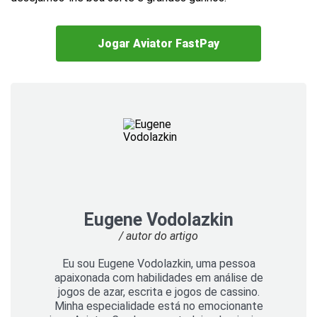
Jogar Aviator FastPay
Eugene Vodolazkin
/ autor do artigo
Eu sou Eugene Vodolazkin, uma pessoa
apaixonada com habilidades em análise de
jogos de azar, escrita e jogos de cassino.
Minha especialidade está no emocionante