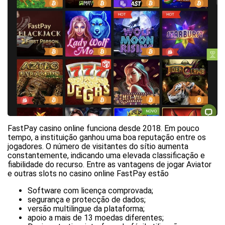
FastPay casino online funciona desde 2018. Em pouco
tempo, a instituição ganhou uma boa reputação entre os
jogadores. O número de visitantes do sítio aumenta
constantemente, indicando uma elevada classificação e
fiabilidade do recurso. Entre as vantagens de jogar Aviator
e outras slots no casino online FastPay estão
Software com licença comprovada;
segurança e protecção de dados;
versão multilingue da plataforma;
apoio a mais de 13 moedas diferentes;