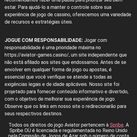
estar. Para ajudá-lo a manter o controle sobre sua
experiência de jogo de cassino, oferecemos uma variedade
de recursos e estratégias úteis.
JOGUE COM RESPONSABILIDADE:
Jogar com
responsabilidade é uma prioridade máxima no
https://aviator-games.casino/, um site independente que
não está afiliado aos sites que endossamos. Antes de se
envolver em qualquer forma de jogo ou apostas, é
essencial que você verifique se atende a todas as
exigências legais e de idade aplicáveis. Nosso site foi
projetado para fornecer conteúdo informativo e divertido,
com o objetivo de melhorar sua experiência de jogo.
Observe que os links em nosso site o redirecionarão para
seus respectivos destinos.
Todos os direitos do jogo Aviator pertencem à
Spribe
. A
Spribe OÜ é licenciada e regulamentada no Reino Unido
pela Comissão de Jogos de Azar sob o número de conta