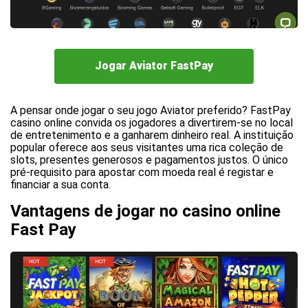
Jogar Aviator FastPay
A pensar onde jogar o seu jogo Aviator preferido? FastPay
casino online convida os jogadores a divertirem-se no local
de entretenimento e a ganharem dinheiro real. A instituição
popular oferece aos seus visitantes uma rica coleção de
slots, presentes generosos e pagamentos justos. O único
pré-requisito para apostar com moeda real é registar e
financiar a sua conta.
Vantagens de jogar no casino online
Fast Pay