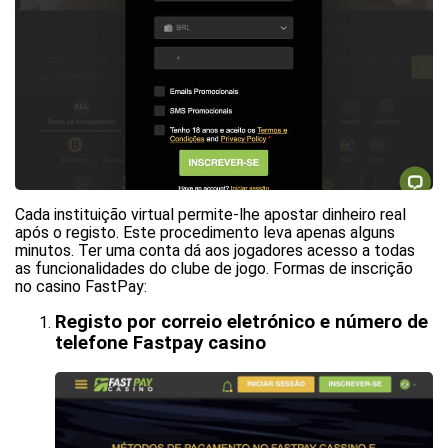
Cada instituição virtual permite-lhe apostar dinheiro real
após o registo. Este procedimento leva apenas alguns
minutos. Ter uma conta dá aos jogadores acesso a todas
as funcionalidades do clube de jogo. Formas de inscrição
no casino FastPay:
Registo por correio eletrónico e número de
telefone Fastpay casino