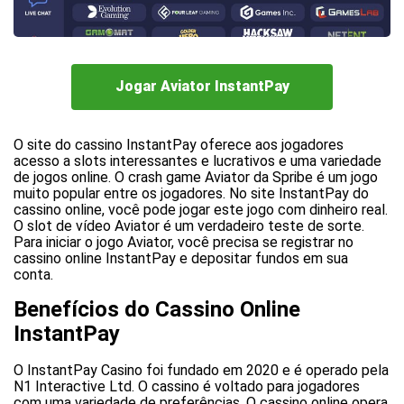
Jogar Aviator InstantPay
O site do cassino InstantPay oferece aos jogadores
acesso a slots interessantes e lucrativos e uma variedade
de jogos online. O crash game Aviator da Spribe é um jogo
muito popular entre os jogadores. No site InstantPay do
cassino online, você pode jogar este jogo com dinheiro real.
O slot de vídeo Aviator é um verdadeiro teste de sorte.
Para iniciar o jogo Aviator, você precisa se registrar no
cassino online InstantPay e depositar fundos em sua
conta.
Benefícios do Cassino Online
InstantPay
O InstantPay Casino foi fundado em 2020 e é operado pela
N1 Interactive Ltd. O cassino é voltado para jogadores
com uma variedade de preferências. O cassino online opera