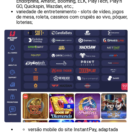
Endorphina, Amatic, Booming, ELK, PlayTech, Play'n
GO, Quickspin, Wazdan, etc.;
variedade de entretenimento - slots de vídeo, jogos
de mesa, roleta, cassinos com crupiês ao vivo, pôquer,
loterias;
versão mobile do site InstantPay, adaptada