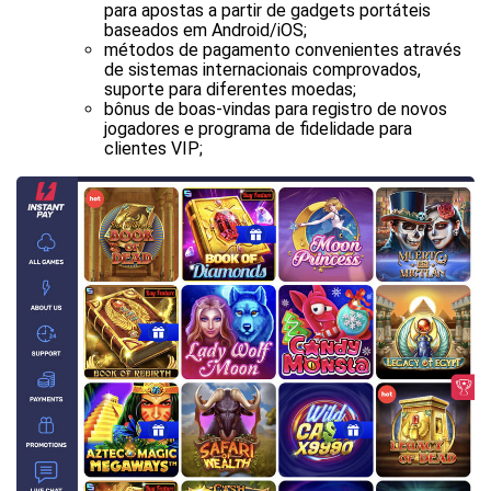
para apostas a partir de gadgets portáteis
baseados em Android/iOS;
métodos de pagamento convenientes através
de sistemas internacionais comprovados,
suporte para diferentes moedas;
bônus de boas-vindas para registro de novos
jogadores e programa de fidelidade para
clientes VIP;