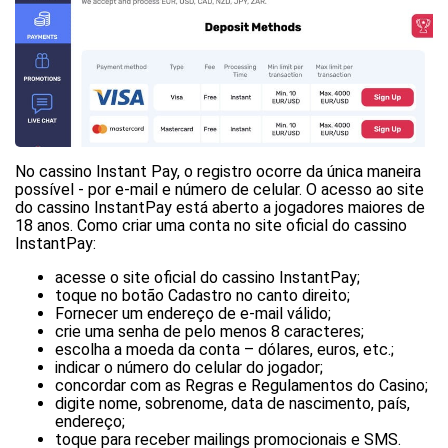
No cassino Instant Pay, o registro ocorre da única maneira
possível - por e-mail e número de celular. O acesso ao site
do cassino InstantPay está aberto a jogadores maiores de
18 anos. Como criar uma conta no site oficial do cassino
InstantPay:
acesse o site oficial do cassino InstantPay;
toque no botão Cadastro no canto direito;
Fornecer um endereço de e-mail válido;
crie uma senha de pelo menos 8 caracteres;
escolha a moeda da conta – dólares, euros, etc.;
indicar o número do celular do jogador;
concordar com as Regras e Regulamentos do Casino;
digite nome, sobrenome, data de nascimento, país,
endereço;
toque para receber mailings promocionais e SMS.