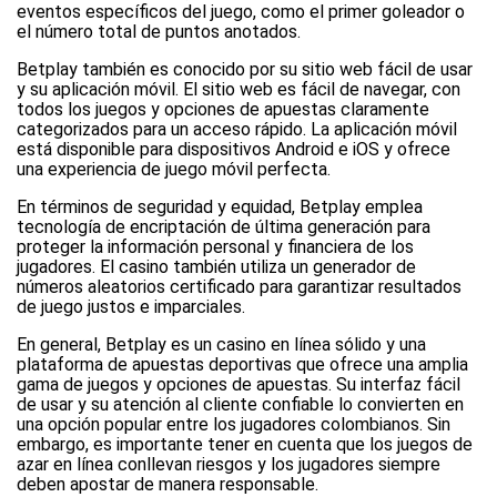
eventos específicos del juego, como el primer goleador o
el número total de puntos anotados.
Betplay también es conocido por su sitio web fácil de usar
y su aplicación móvil. El sitio web es fácil de navegar, con
todos los juegos y opciones de apuestas claramente
categorizados para un acceso rápido. La aplicación móvil
está disponible para dispositivos Android e iOS y ofrece
una experiencia de juego móvil perfecta.
En términos de seguridad y equidad, Betplay emplea
tecnología de encriptación de última generación para
proteger la información personal y financiera de los
jugadores. El casino también utiliza un generador de
números aleatorios certificado para garantizar resultados
de juego justos e imparciales.
En general, Betplay es un casino en línea sólido y una
plataforma de apuestas deportivas que ofrece una amplia
gama de juegos y opciones de apuestas. Su interfaz fácil
de usar y su atención al cliente confiable lo convierten en
una opción popular entre los jugadores colombianos. Sin
embargo, es importante tener en cuenta que los juegos de
azar en línea conllevan riesgos y los jugadores siempre
deben apostar de manera responsable.