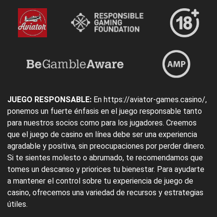
JUEGO RESPONSABLE:
En https://aviator-games.casino/,
ponemos un fuerte énfasis en el juego responsable tanto
para nuestros socios como para los jugadores. Creemos
que el juego de casino en línea debe ser una experiencia
agradable y positiva, sin preocupaciones por perder dinero.
Si te sientes molesto o abrumado, te recomendamos que
tomes un descanso y priorices tu bienestar. Para ayudarte
a mantener el control sobre tu experiencia de juego de
casino, ofrecemos una variedad de recursos y estrategias
útiles.