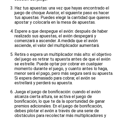
Haz tus apuestas: una vez que hayas encontrado el
juego de choque Aviator, el siguiente paso es hacer
tus apuestas. Puedes elegir la cantidad que quieres
apostar y colocarla en la mesa de apuestas.
Espere a que despegue el avión: después de haber
realizado sus apuestas, el avión despegará y
comenzará a ascender. A medida que el avión
asciende, el valor del multiplicador aumentará.
Retira o espera un multiplicador más alto: el objetivo
del juego es retirar tu apuesta antes de que el avión
se estrelle. Puede optar por cobrar en cualquier
momento durante el juego, y cuanto antes lo haga,
menor será el pago, pero más segura será su apuesta.
Si espera demasiado para cobrar, el avión se
estrellará y perderá su apuesta.
Juega el juego de bonificación: cuando el avión
alcanza cierta altura, se activa el juego de
bonificación, lo que te da la oportunidad de ganar
premios adicionales. En el juego de bonificación,
debes pilotar el avión a través de una serie de
obstáculos para recolectar más multiplicadores y