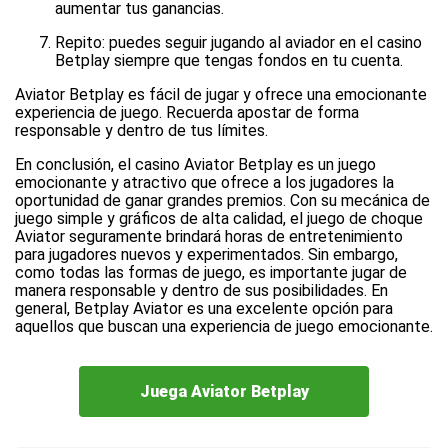
aumentar tus ganancias.
Repito: puedes seguir jugando al aviador en el casino
Betplay siempre que tengas fondos en tu cuenta.
Aviator Betplay es fácil de jugar y ofrece una emocionante
experiencia de juego. Recuerda apostar de forma
responsable y dentro de tus límites.
En conclusión, el casino Aviator Betplay es un juego
emocionante y atractivo que ofrece a los jugadores la
oportunidad de ganar grandes premios. Con su mecánica de
juego simple y gráficos de alta calidad, el juego de choque
Aviator seguramente brindará horas de entretenimiento
para jugadores nuevos y experimentados. Sin embargo,
como todas las formas de juego, es importante jugar de
manera responsable y dentro de sus posibilidades. En
general, Betplay Aviator es una excelente opción para
aquellos que buscan una experiencia de juego emocionante.
Juega Aviator Betplay