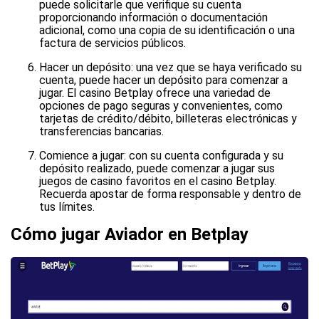
puede solicitarle que verifique su cuenta
proporcionando información o documentación
adicional, como una copia de su identificación o una
factura de servicios públicos.
Hacer un depósito: una vez que se haya verificado su
cuenta, puede hacer un depósito para comenzar a
jugar. El casino Betplay ofrece una variedad de
opciones de pago seguras y convenientes, como
tarjetas de crédito/débito, billeteras electrónicas y
transferencias bancarias.
Comience a jugar: con su cuenta configurada y su
depósito realizado, puede comenzar a jugar sus
juegos de casino favoritos en el casino Betplay.
Recuerda apostar de forma responsable y dentro de
tus límites.
Cómo jugar Aviador en Betplay