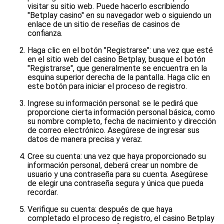
visitar su sitio web. Puede hacerlo escribiendo
"Betplay casino" en su navegador web o siguiendo un
enlace de un sitio de reseñas de casinos de
confianza.
Haga clic en el botón "Registrarse": una vez que esté
en el sitio web del casino Betplay, busque el botón
"Registrarse", que generalmente se encuentra en la
esquina superior derecha de la pantalla. Haga clic en
este botón para iniciar el proceso de registro.
Ingrese su información personal: se le pedirá que
proporcione cierta información personal básica, como
su nombre completo, fecha de nacimiento y dirección
de correo electrónico. Asegúrese de ingresar sus
datos de manera precisa y veraz.
Cree su cuenta: una vez que haya proporcionado su
información personal, deberá crear un nombre de
usuario y una contraseña para su cuenta. Asegúrese
de elegir una contraseña segura y única que pueda
recordar.
Verifique su cuenta: después de que haya
completado el proceso de registro, el casino Betplay