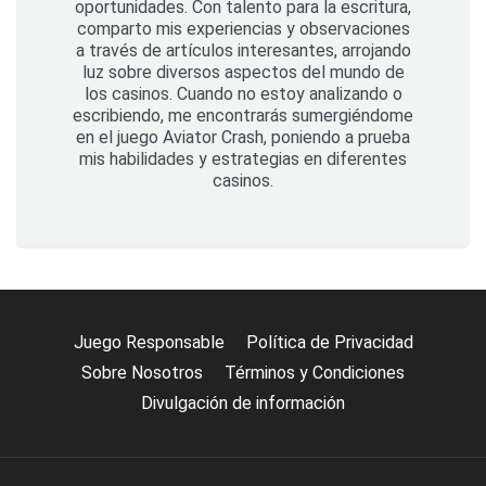
oportunidades. Con talento para la escritura,
comparto mis experiencias y observaciones
a través de artículos interesantes, arrojando
luz sobre diversos aspectos del mundo de
los casinos. Cuando no estoy analizando o
escribiendo, me encontrarás sumergiéndome
en el juego Aviator Crash, poniendo a prueba
mis habilidades y estrategias en diferentes
casinos.
Juego Responsable
Política de Privacidad
Sobre Nosotros
Términos y Condiciones
Divulgación de información