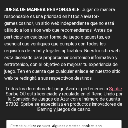
JUEGA DE MANERA RESPONSABLE:
Jugar de manera
responsable es una prioridad en https://aviator-
games.casino/, un sitio web independiente que no está
afiliado a los sitios web que recomendamos. Antes de
participar en cualquier forma de juego o apuestas, es
esencial que verifiques que cumples con todos los
requisitos de edad y legales aplicables. Nuestro sitio web
está diseñado para proporcionar contenido informativo y
entretenido, con el objetivo de mejorar tu experiencia de
juego. Ten en cuenta que cualquier enlace en nuestro sitio
web te redirigirá a sus respectivos destinos.
Todos los derechos del juego Aviator pertenecen a
Spribe
.
Spribe OÜ está licenciado y regulado en el Reino Unido por
la Comisión de Juegos de Azar con el número de cuenta
57302. Spribe se especializa en productos innovadores de
iGaming y juegos de casino.
Este sitio utiliza cookies. Algunas de estas cookies son