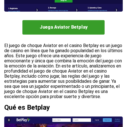
Juega Aviator Betplay
El juego de choque Aviator en el casino Betplay es un juego
de casino en línea que ha ganado popularidad en los últimos
años. Este juego ofrece una experiencia de juego
emocionante y única que combina la emoción del juego con
la emoción de la aviación. En este artículo, analizaremos en
profundidad el juego de choque Aviator en el casino
Betplay, incluido cómo jugar, las reglas del juego y las
estrategias para aumentar sus posibilidades de ganar. Ya
sea que sea un jugador experimentado o un principiante, el
juego de choque Aviator en el casino Betplay es una
excelente opción para probar suerte y divertirse.
Qué es Betplay