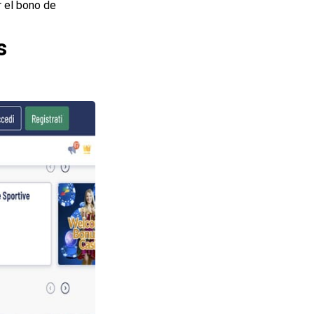
 el bono de
s