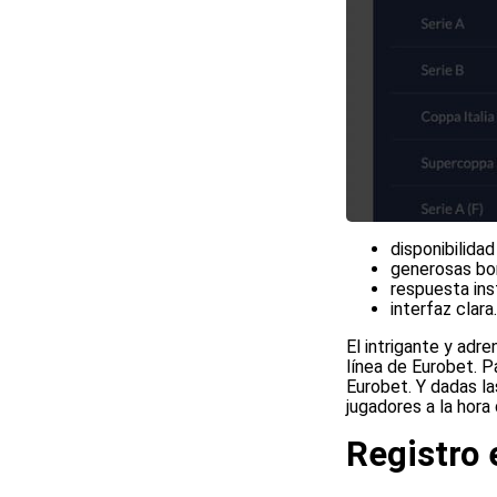
disponibilidad
generosas bon
respuesta ins
interfaz clara.
El intrigante y adr
línea de Eurobet. P
Eurobet. Y dadas l
jugadores a la hora
Registro 