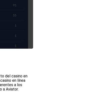
nto del casino en
casino en línea
erentes a los
o a Aviator.