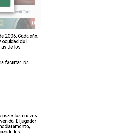
sde 2006. Cada año,
y equidad del
mas de los
 facilitar los
pensa a los nuevos
venida. El jugador
inmediatamente,
uiendo los