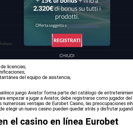
 de licencias;
ificaciones;
tantánea del equipo de asistencia;
enalínico juego Aviator forma parte del catálogo de entretenimie
ara empezar a jugar a Aviator, debe registrarse como jugador del 
as numerosas ventajas de Eurobet Casino, las preocupaciones inh
 de elegir un nuevo casino pueden quedar atrás y disfrutar jugand
en el casino en línea Eurobet