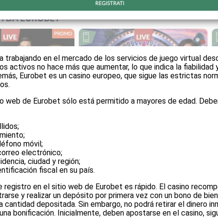
a trabajando en el mercado de los servicios de juego virtual de
os activos no hace más que aumentar, lo que indica la fiabilidad 
emás, Eurobet es un casino europeo, que sigue las estrictas nor
os.
itio web de Eurobet sólo está permitido a mayores de edad. Deberá
lidos;
miento;
éfono móvil;
correo electrónico;
idencia, ciudad y región;
tificación fiscal en su país.
 registro en el sitio web de Eurobet es rápido. El casino recom
trarse y realizar un depósito por primera vez con un bono de bien
a cantidad depositada. Sin embargo, no podrá retirar el dinero 
una bonificación. Inicialmente, deben apostarse en el casino, sig