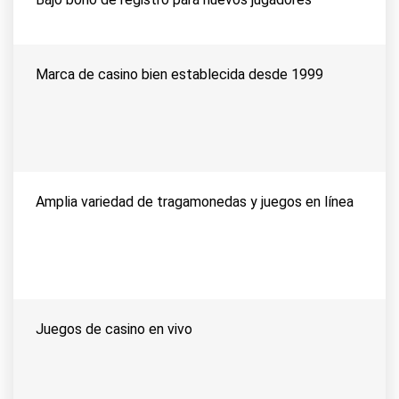
Marca de casino bien establecida desde 1999
Amplia variedad de tragamonedas y juegos en línea
Juegos de casino en vivo