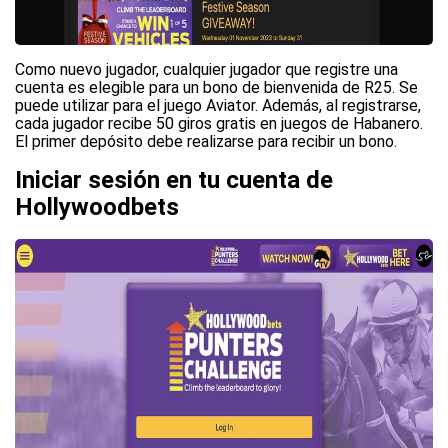
Como nuevo jugador, cualquier jugador que registre una
cuenta es elegible para un bono de bienvenida de R25. Se
puede utilizar para el juego Aviator. Además, al registrarse,
cada jugador recibe 50 giros gratis en juegos de Habanero.
El primer depósito debe realizarse para recibir un bono.
Iniciar sesión en tu cuenta de
Hollywoodbets