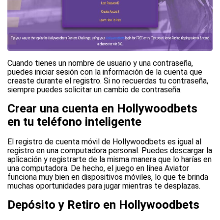
Cuando tienes un nombre de usuario y una contraseña,
puedes iniciar sesión con la información de la cuenta que
creaste durante el registro. Si no recuerdas tu contraseña,
siempre puedes solicitar un cambio de contraseña.
Crear una cuenta en Hollywoodbets
en tu teléfono inteligente
El registro de cuenta móvil de Hollywoodbets es igual al
registro en una computadora personal. Puedes descargar la
aplicación y registrarte de la misma manera que lo harías en
una computadora. De hecho, el juego en línea Aviator
funciona muy bien en dispositivos móviles, lo que te brinda
muchas oportunidades para jugar mientras te desplazas.
Depósito y Retiro en Hollywoodbets