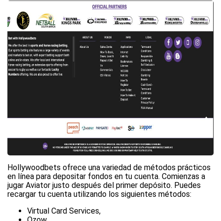
Hollywoodbets ofrece una variedad de métodos prácticos
en línea para depositar fondos en tu cuenta. Comienzas a
jugar Aviator justo después del primer depósito. Puedes
recargar tu cuenta utilizando los siguientes métodos:
Virtual Card Services,
Ozow,