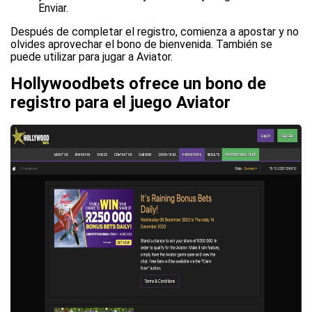
Enviar.
Después de completar el registro, comienza a apostar y no
olvides aprovechar el bono de bienvenida. También se
puede utilizar para jugar a Aviator.
Hollywoodbets ofrece un bono de
registro para el juego Aviator