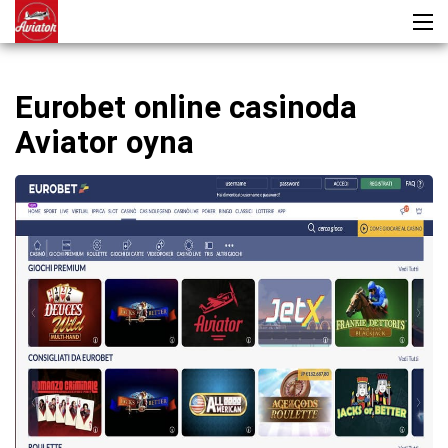
Eurobet online casinoda
Aviator oyna