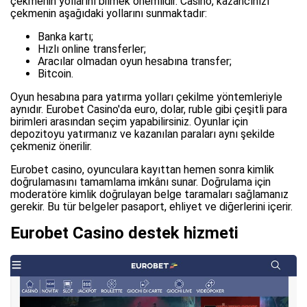
çekmenin yollarını bilmek önemlidir. Casino, kazancınızı
çekmenin aşağıdaki yollarını sunmaktadır:
Banka kartı;
Hızlı online transferler;
Aracılar olmadan oyun hesabına transfer;
Bitcoin.
Oyun hesabına para yatırma yolları çekilme yöntemleriyle
aynıdır. Eurobet Casino'da euro, dolar, ruble gibi çeşitli para
birimleri arasından seçim yapabilirsiniz. Oyunlar için
depozitoyu yatırmanız ve kazanılan paraları aynı şekilde
çekmeniz önerilir.
Eurobet casino, oyunculara kayıttan hemen sonra kimlik
doğrulamasını tamamlama imkânı sunar. Doğrulama için
moderatöre kimlik doğrulayan belge taramaları sağlamanız
gerekir. Bu tür belgeler pasaport, ehliyet ve diğerlerini içerir.
Eurobet Casino destek hizmeti