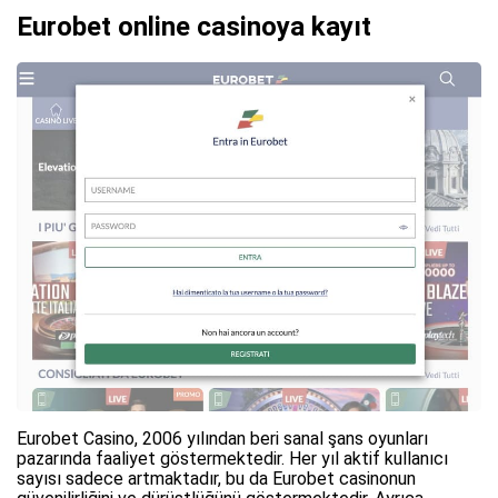
Eurobet online casinoya kayıt
Eurobet Casino, 2006 yılından beri sanal şans oyunları
pazarında faaliyet göstermektedir. Her yıl aktif kullanıcı
sayısı sadece artmaktadır, bu da Eurobet casinonun