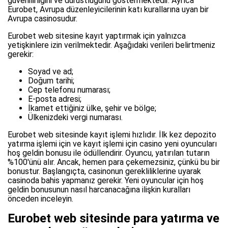
güvenilirliğini ve dürüstlüğünü göstermektedir. Ayrıca
Eurobet, Avrupa düzenleyicilerinin katı kurallarına uyan bir
Avrupa casinosudur.
Eurobet web sitesine kayıt yaptırmak için yalnızca
yetişkinlere izin verilmektedir. Aşağıdaki verileri belirtmeniz
gerekir:
Soyad ve ad;
Doğum tarihi;
Cep telefonu numarası;
E-posta adresi;
İkamet ettiğiniz ülke, şehir ve bölge;
Ülkenizdeki vergi numarası.
Eurobet web sitesinde kayıt işlemi hızlıdır. İlk kez depozito
yatırma işlemi için ve kayıt işlemi için casino yeni oyuncuları
hoş geldin bonusu ile ödüllendirir. Oyuncu, yatırılan tutarın
%100'ünü alır. Ancak, hemen para çekemezsiniz, çünkü bu bir
bonustur. Başlangıçta, casinonun gerekliliklerine uyarak
casinoda bahis yapmanız gerekir. Yeni oyuncular için hoş
geldin bonusunun nasıl harcanacağına ilişkin kuralları
önceden inceleyin.
Eurobet web sitesinde para yatırma ve