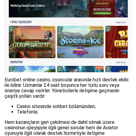
Eurobet online casino, oyuncular arasında hızlı destek ekibi
ile bilinir. Uzmanlar 24 saat boyunca her türlü soru veya
öneriye cevap verirler. Yöneticilerle iletişime geçmenin
çeşitli yolları vardır:
Casino sitesinde sohbet bölümünden;
Telefonla.
Hem kazançların geri çekilmesi de dahil olmak üzere
casinonun işleyişiyle ilgili genel sorular hem de Aviator
oyunuyla ilgili olarak destek hizmetiyle iletişime