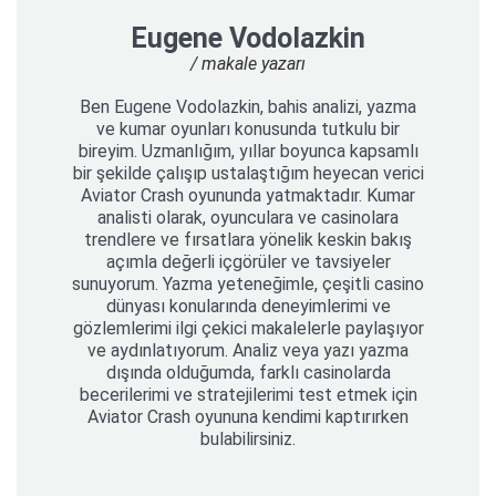
Eugene Vodolazkin
/ makale yazarı
Ben Eugene Vodolazkin, bahis analizi, yazma
ve kumar oyunları konusunda tutkulu bir
bireyim. Uzmanlığım, yıllar boyunca kapsamlı
bir şekilde çalışıp ustalaştığım heyecan verici
Aviator Crash oyununda yatmaktadır. Kumar
analisti olarak, oyunculara ve casinolara
trendlere ve fırsatlara yönelik keskin bakış
açımla değerli içgörüler ve tavsiyeler
sunuyorum. Yazma yeteneğimle, çeşitli casino
dünyası konularında deneyimlerimi ve
gözlemlerimi ilgi çekici makalelerle paylaşıyor
ve aydınlatıyorum. Analiz veya yazı yazma
dışında olduğumda, farklı casinolarda
becerilerimi ve stratejilerimi test etmek için
Aviator Crash oyununa kendimi kaptırırken
bulabilirsiniz.