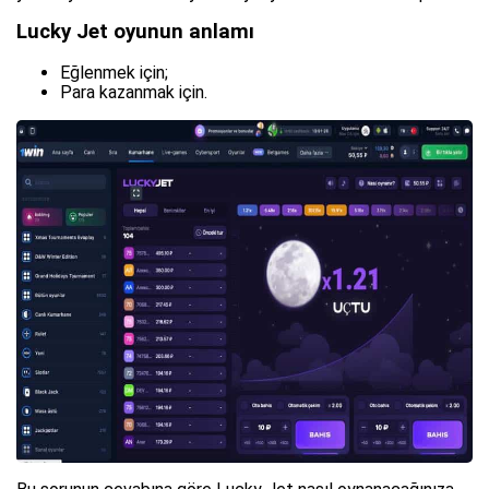
Lucky Jet oyunun anlamı
Eğlenmek için;
Para kazanmak için.