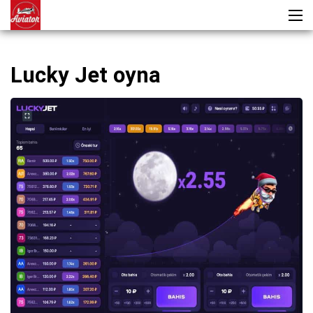
Lucky Jet oyna