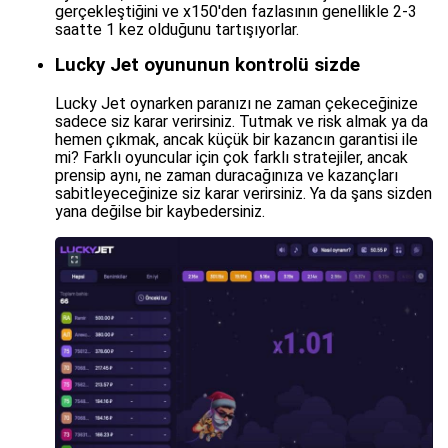
gerçekleştiğini ve x150'den fazlasının genellikle 2-3
saatte 1 kez olduğunu tartışıyorlar.
Lucky Jet oyununun kontrolü sizde
Lucky Jet oynarken paranızı ne zaman çekeceğinize
sadece siz karar verirsiniz. Tutmak ve risk almak ya da
hemen çıkmak, ancak küçük bir kazancın garantisi ile
mi? Farklı oyuncular için çok farklı stratejiler, ancak
prensip aynı, ne zaman duracağınıza ve kazançları
sabitleyeceğinize siz karar verirsiniz. Ya da şans sizden
yana değilse bir kaybedersiniz.