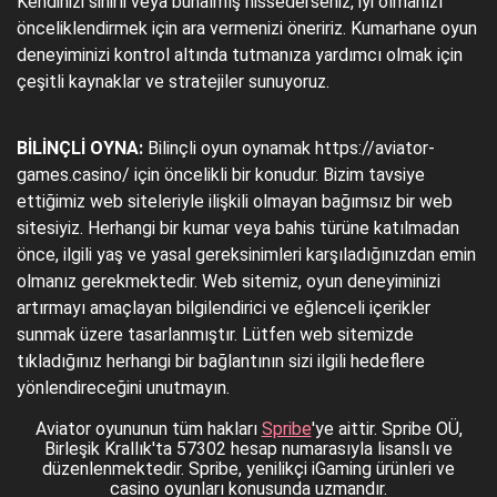
Kendinizi sinirli veya bunalmış hissederseniz, iyi olmanızı
önceliklendirmek için ara vermenizi öneririz. Kumarhane oyun
deneyiminizi kontrol altında tutmanıza yardımcı olmak için
çeşitli kaynaklar ve stratejiler sunuyoruz.
BİLİNÇLİ OYNA:
Bilinçli oyun oynamak https://aviator-
games.casino/ için öncelikli bir konudur. Bizim tavsiye
ettiğimiz web siteleriyle ilişkili olmayan bağımsız bir web
sitesiyiz. Herhangi bir kumar veya bahis türüne katılmadan
önce, ilgili yaş ve yasal gereksinimleri karşıladığınızdan emin
olmanız gerekmektedir. Web sitemiz, oyun deneyiminizi
artırmayı amaçlayan bilgilendirici ve eğlenceli içerikler
sunmak üzere tasarlanmıştır. Lütfen web sitemizde
tıkladığınız herhangi bir bağlantının sizi ilgili hedeflere
yönlendireceğini unutmayın.
Aviator oyununun tüm hakları
Spribe
'ye aittir. Spribe OÜ,
Birleşik Krallık'ta 57302 hesap numarasıyla lisanslı ve
düzenlenmektedir. Spribe, yenilikçi iGaming ürünleri ve
casino oyunları konusunda uzmandır.