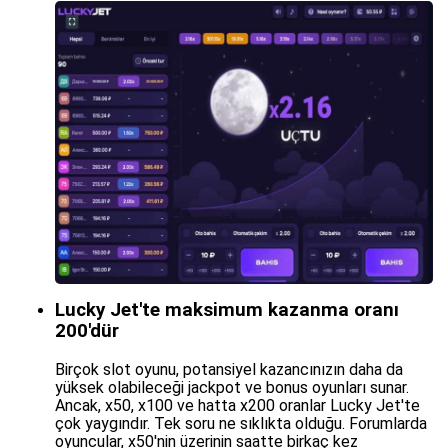
Lucky Jet'te maksimum kazanma oranı
200'dür
Birçok slot oyunu, potansiyel kazancınızın daha da
yüksek olabileceği jackpot ve bonus oyunları sunar.
Ancak, x50, x100 ve hatta x200 oranlar Lucky Jet'te
çok yaygındır. Tek soru ne sıklıkta olduğu. Forumlarda
oyuncular, x50'nin üzerinin saatte birkaç kez