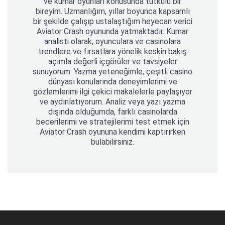
ve kumar oyunları konusunda tutkulu bir
bireyim. Uzmanlığım, yıllar boyunca kapsamlı
bir şekilde çalışıp ustalaştığım heyecan verici
Aviator Crash oyununda yatmaktadır. Kumar
analisti olarak, oyunculara ve casinolara
trendlere ve fırsatlara yönelik keskin bakış
açımla değerli içgörüler ve tavsiyeler
sunuyorum. Yazma yeteneğimle, çeşitli casino
dünyası konularında deneyimlerimi ve
gözlemlerimi ilgi çekici makalelerle paylaşıyor
ve aydınlatıyorum. Analiz veya yazı yazma
dışında olduğumda, farklı casinolarda
becerilerimi ve stratejilerimi test etmek için
Aviator Crash oyununa kendimi kaptırırken
bulabilirsiniz.