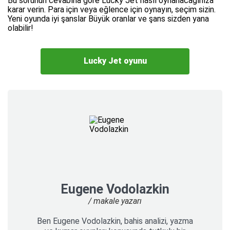
Bu sorunun cevabına göre Lucky Jet nasıl oynanacağınıza
karar verin. Para için veya eğlence için oynayın, seçim sizin.
Yeni oyunda iyi şanslar Büyük oranlar ve şans sizden yana
olabilir!
Lucky Jet oyunu
Eugene Vodolazkin
/ makale yazarı
Ben Eugene Vodolazkin, bahis analizi, yazma