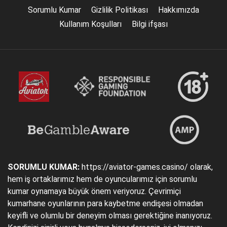
Sorumlu Kumar
Gizlilik Politikası
Hakkımızda
Kullanım Koşulları
Bilgi ifşası
SORUMLU KUMAR:
https://aviator-games.casino/ olarak,
hem iş ortaklarımız hem de oyuncularımız için sorumlu
kumar oynamaya büyük önem veriyoruz. Çevrimiçi
kumarhane oyunlarının para kaybetme endişesi olmadan
keyifli ve olumlu bir deneyim olması gerektiğine inanıyoruz.