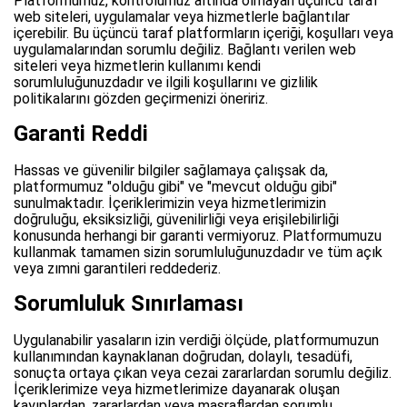
Platformumuz, kontrolümüz altında olmayan üçüncü taraf
web siteleri, uygulamalar veya hizmetlerle bağlantılar
içerebilir. Bu üçüncü taraf platformların içeriği, koşulları veya
uygulamalarından sorumlu değiliz. Bağlantı verilen web
siteleri veya hizmetlerin kullanımı kendi
sorumluluğunuzdadır ve ilgili koşullarını ve gizlilik
politikalarını gözden geçirmenizi öneririz.
Garanti Reddi
Hassas ve güvenilir bilgiler sağlamaya çalışsak da,
platformumuz "olduğu gibi" ve "mevcut olduğu gibi"
sunulmaktadır. İçeriklerimizin veya hizmetlerimizin
doğruluğu, eksiksizliği, güvenilirliği veya erişilebilirliği
konusunda herhangi bir garanti vermiyoruz. Platformumuzu
kullanmak tamamen sizin sorumluluğunuzdadır ve tüm açık
veya zımni garantileri reddederiz.
Sorumluluk Sınırlaması
Uygulanabilir yasaların izin verdiği ölçüde, platformumuzun
kullanımından kaynaklanan doğrudan, dolaylı, tesadüfi,
sonuçta ortaya çıkan veya cezai zararlardan sorumlu değiliz.
İçeriklerimize veya hizmetlerimize dayanarak oluşan
kayıplardan, zararlardan veya masraflardan sorumlu