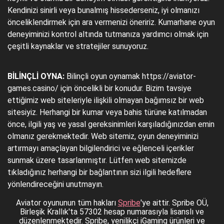
Kendinizi sinirli veya bunalmış hissederseniz, iyi olmanızı
önceliklendirmek için ara vermenizi öneririz. Kumarhane oyun
deneyiminizi kontrol altında tutmanıza yardımcı olmak için
çeşitli kaynaklar ve stratejiler sunuyoruz.
BİLİNÇLİ OYNA:
Bilinçli oyun oynamak https://aviator-
games.casino/ için öncelikli bir konudur. Bizim tavsiye
ettiğimiz web siteleriyle ilişkili olmayan bağımsız bir web
sitesiyiz. Herhangi bir kumar veya bahis türüne katılmadan
önce, ilgili yaş ve yasal gereksinimleri karşıladığınızdan emin
olmanız gerekmektedir. Web sitemiz, oyun deneyiminizi
artırmayı amaçlayan bilgilendirici ve eğlenceli içerikler
sunmak üzere tasarlanmıştır. Lütfen web sitemizde
tıkladığınız herhangi bir bağlantının sizi ilgili hedeflere
yönlendireceğini unutmayın.
Aviator oyununun tüm hakları
Spribe
'ye aittir. Spribe OÜ,
Birleşik Krallık'ta 57302 hesap numarasıyla lisanslı ve
düzenlenmektedir. Spribe, yenilikçi iGaming ürünleri ve