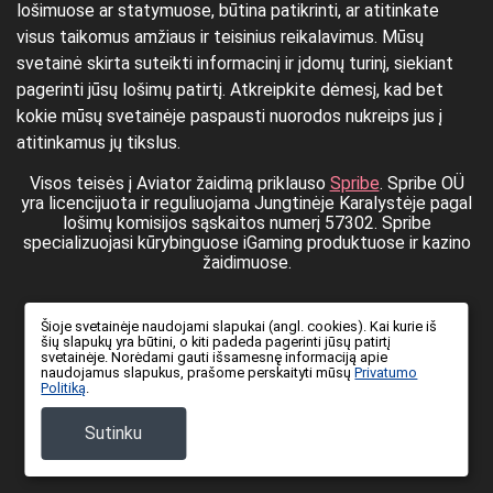
lošimuose ar statymuose, būtina patikrinti, ar atitinkate
visus taikomus amžiaus ir teisinius reikalavimus. Mūsų
svetainė skirta suteikti informacinį ir įdomų turinį, siekiant
pagerinti jūsų lošimų patirtį. Atkreipkite dėmesį, kad bet
kokie mūsų svetainėje paspausti nuorodos nukreips jus į
atitinkamus jų tikslus.
Visos teisės į Aviator žaidimą priklauso
Spribe
. Spribe OÜ
yra licencijuota ir reguliuojama Jungtinėje Karalystėje pagal
lošimų komisijos sąskaitos numerį 57302. Spribe
specializuojasi kūrybinguose iGaming produktuose ir kazino
žaidimuose.
Šioje svetainėje naudojami slapukai (angl. cookies). Kai kurie iš
šių slapukų yra būtini, o kiti padeda pagerinti jūsų patirtį
svetainėje. Norėdami gauti išsamesnę informaciją apie
naudojamus slapukus, prašome perskaityti mūsų
Privatumo
Politiką
.
Email:
aviatorgamescasino@gmail.com
©
aviator-
games.casino
Sutinku