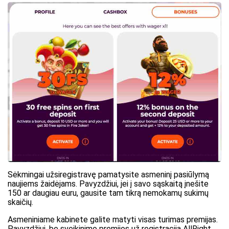
Sėkmingai užsiregistravę pamatysite asmeninį pasiūlymą
naujiems žaidėjams. Pavyzdžiui, jei į savo sąskaitą įnešite
150 ar daugiau euru, gausite tam tikrą nemokamų sukimų
skaičių.
Asmeniniame kabinete galite matyti visas turimas premijas.
Pavyzdžiui, be sveikinimo premijos už registraciją AllRight