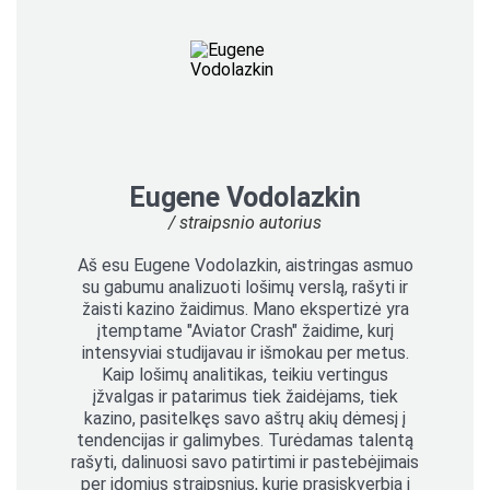
Eugene Vodolazkin
/ straipsnio autorius
Aš esu Eugene Vodolazkin, aistringas asmuo
su gabumu analizuoti lošimų verslą, rašyti ir
žaisti kazino žaidimus. Mano ekspertizė yra
įtemptame "Aviator Crash" žaidime, kurį
intensyviai studijavau ir išmokau per metus.
Kaip lošimų analitikas, teikiu vertingus
įžvalgas ir patarimus tiek žaidėjams, tiek
kazino, pasitelkęs savo aštrų akių dėmesį į
tendencijas ir galimybes. Turėdamas talentą
rašyti, dalinuosi savo patirtimi ir pastebėjimais
per įdomius straipsnius, kurie prasiskverbia į