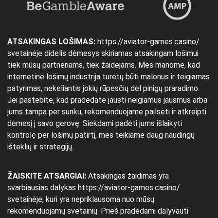
ATSAKINGAS LOŠIMAS:
https://aviator-games.casino/
svetainėje didelis dėmesys skiriamas atsakingam lošimui
tiek mūsų partneriams, tiek žaidėjams. Mes manome, kad
internetinė lošimų industrija turėtų būti malonus ir teigiamas
patyrimas, nekeliantis jokių rūpesčių dėl pinigų praradimo.
Jei pastebite, kad pradedate jausti neigiamus jausmus arba
jums tampa per sunku, rekomenduojame pailsėti ir atkreipti
dėmesį į savo gerovę. Siekdami padėti jums išlaikyti
kontrolę per lošimų patirtį, mes teikiame daug naudingų
išteklių ir strategijų.
ŽAISKITE ATSARGIAI:
Atsakingas žaidimas yra
svarbiausias dalykas https://aviator-games.casino/
svetainėje, kuri yra nepriklausoma nuo mūsų
rekomenduojamų svetainių. Prieš pradėdami dalyvauti