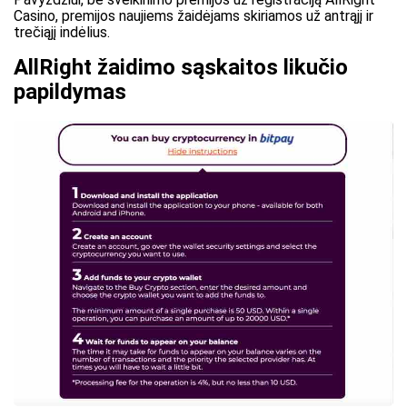
Casino, premijos naujiems žaidėjams skiriamos už antrąjį ir
trečiąjį indėlius.
AllRight žaidimo sąskaitos likučio
papildymas