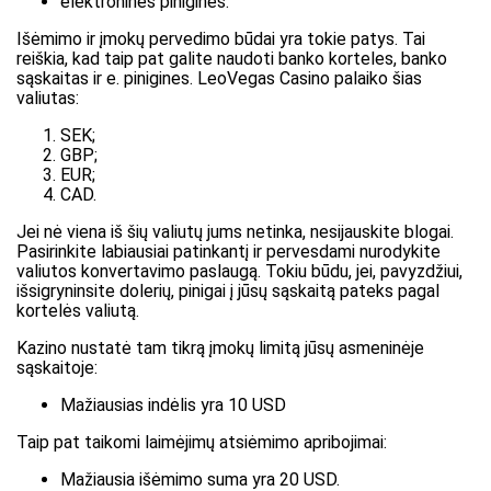
elektroninės piniginės.
Išėmimo ir įmokų pervedimo būdai yra tokie patys. Tai
reiškia, kad taip pat galite naudoti banko korteles, banko
sąskaitas ir e. pinigines. LeoVegas Casino palaiko šias
valiutas:
SEK;
GBP;
EUR;
CAD.
Jei nė viena iš šių valiutų jums netinka, nesijauskite blogai.
Pasirinkite labiausiai patinkantį ir pervesdami nurodykite
valiutos konvertavimo paslaugą. Tokiu būdu, jei, pavyzdžiui,
išsigryninsite dolerių, pinigai į jūsų sąskaitą pateks pagal
kortelės valiutą.
Kazino nustatė tam tikrą įmokų limitą jūsų asmeninėje
sąskaitoje:
Mažiausias indėlis yra 10 USD
Taip pat taikomi laimėjimų atsiėmimo apribojimai:
Mažiausia išėmimo suma yra 20 USD.