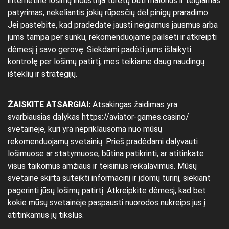
internetinė lošimų industrija turėtų būti malonus ir teigiamas
patyrimas, nekeliantis jokių rūpesčių dėl pinigų praradimo.
Jei pastebite, kad pradedate jausti neigiamus jausmus arba
jums tampa per sunku, rekomenduojame pailsėti ir atkreipti
dėmesį į savo gerovę. Siekdami padėti jums išlaikyti
kontrolę per lošimų patirtį, mes teikiame daug naudingų
išteklių ir strategijų.
ŽAISKITE ATSARGIAI:
Atsakingas žaidimas yra
svarbiausias dalykas https://aviator-games.casino/
svetainėje, kuri yra nepriklausoma nuo mūsų
rekomenduojamų svetainių. Prieš pradėdami dalyvauti
lošimuose ar statymuose, būtina patikrinti, ar atitinkate
visus taikomus amžiaus ir teisinius reikalavimus. Mūsų
svetainė skirta suteikti informacinį ir įdomų turinį, siekiant
pagerinti jūsų lošimų patirtį. Atkreipkite dėmesį, kad bet
kokie mūsų svetainėje paspausti nuorodos nukreips jus į
atitinkamus jų tikslus.