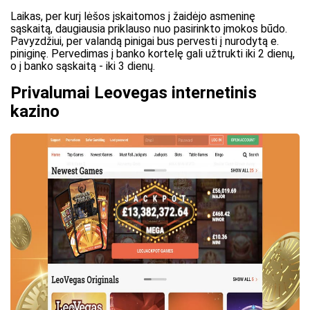
Laikas, per kurį lėšos įskaitomos į žaidėjo asmeninę
sąskaitą, daugiausia priklauso nuo pasirinkto įmokos būdo.
Pavyzdžiui, per valandą pinigai bus pervesti į nurodytą e.
piniginę. Pervedimas į banko kortelę gali užtrukti iki 2 dienų,
o į banko sąskaitą - iki 3 dienų.
Privalumai Leovegas internetinis
kazino