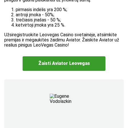
pirmasis indėlis yra 200 %;
antroji įmoka - 50%;
trečiasis įnašas - 50 %;
ketvirtoji įmoka yra 25 %.
Užsiregistruokite Leovegas Casino svetainėje, atsiimkite
premijas ir mėgaukitės žaidimu Aviator. Žaiskite Aviator už
realius pinigus LeoVegas Casino!
Žaisti Aviator Leovegas