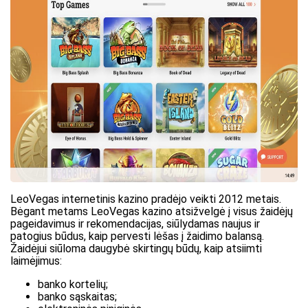
LeoVegas internetinis kazino pradėjo veikti 2012 metais.
Bėgant metams LeoVegas kazino atsižvelgė į visus žaidėjų
pageidavimus ir rekomendacijas, siūlydamas naujus ir
patogius būdus, kaip pervesti lėšas į žaidimo balansą.
Žaidėjui siūloma daugybė skirtingų būdų, kaip atsiimti
laimėjimus:
banko kortelių;
banko sąskaitas;