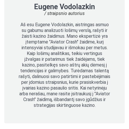
Eugene Vodolazkin
/ straipsnio autorius
Aš esu Eugene Vodolazkin, aistringas asmuo
su gabumu analizuoti lošimų verslą, rašyti ir
žaisti kazino žaidimus. Mano ekspertizė yra
įtemptame "Aviator Crash" žaidime, kurį
intensyviai studijavau ir išmokau per metus.
Kaip lošimų analitikas, teikiu vertingus
įžvalgas ir patarimus tiek žaidėjams, tiek
kazino, pasitelkęs savo aštrų akių dėmesį į
tendencijas ir galimybes. Turėdamas talentą
rašyti, dalinuosi savo patirtimi ir pastebėjimais
per įdomius straipsnius, kurie prasiskverbia į
įvairias kazino pasaulio sritis. Kai netyrinėju
arba nerašau, mane rasite įsitraukusį į "Aviator
Crash" žaidimą, išbandantį savo įgūdžius ir
strategijas skirtinguose kazino.