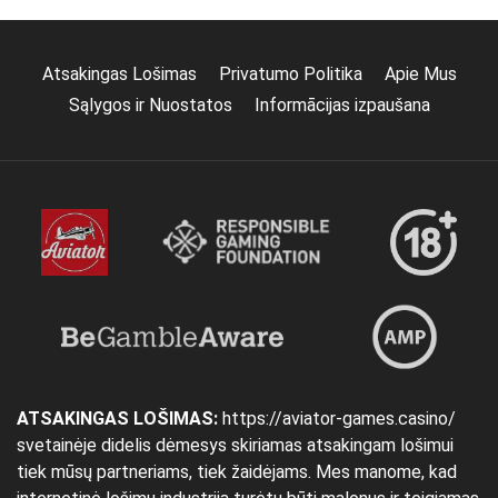
Atsakingas Lošimas
Privatumo Politika
Apie Mus
Sąlygos ir Nuostatos
Informācijas izpaušana
ATSAKINGAS LOŠIMAS:
https://aviator-games.casino/
svetainėje didelis dėmesys skiriamas atsakingam lošimui
tiek mūsų partneriams, tiek žaidėjams. Mes manome, kad