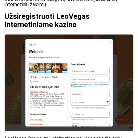
internetinių žaidimų.
Užsiregistruoti LeoVegas
internetiniame kazino