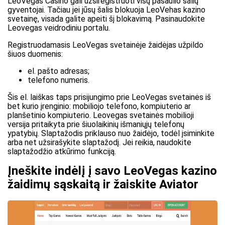
LeoVegas Casino gali užsiregistruoti visų pasaulio šalių
gyventojai. Tačiau jei jūsų šalis blokuoja LeoVehas kazino
svetainę, visada galite apeiti šį blokavimą. Pasinaudokite
Leovegas veidrodiniu portalu.
Registruodamasis LeoVegas svetainėje žaidėjas užpildo
šiuos duomenis:
el. pašto adresas;
telefono numeris.
Šis el. laiškas taps prisijungimo prie LeoVegas svetainės iš
bet kurio įrenginio: mobiliojo telefono, kompiuterio ar
planšetinio kompiuterio. Leovegas svetainės mobilioji
versija pritaikyta prie šiuolaikinių išmaniųjų telefonų
ypatybių. Slaptažodis priklauso nuo žaidėjo, todėl įsiminkite
arba net užsirašykite slaptažodį. Jei reikia, naudokite
slaptažodžio atkūrimo funkciją.
Įneškite indėlį į savo LeoVegas kazino
žaidimų sąskaitą ir žaiskite Aviator