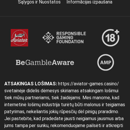
Sąlygos ir Nuostatos
Informācijas izpaušana
ATSAKINGAS LOŠIMAS:
https://aviator-games.casino/
svetainėje didelis dėmesys skiriamas atsakingam lošimui
tiek mūsų partneriams, tiek žaidėjams. Mes manome, kad
internetinė lošimų industrija turėtų būti malonus ir teigiamas
patyrimas, nekeliantis jokių rūpesčių dėl pinigų praradimo.
Jei pastebite, kad pradedate jausti neigiamus jausmus arba
jums tampa per sunku, rekomenduojame pailsėti ir atkreipti