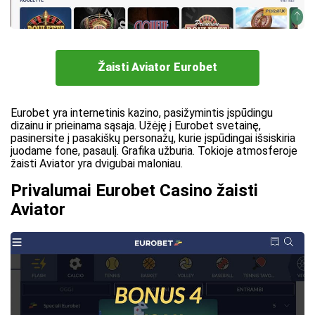
Žaisti Aviator Eurobet
Eurobet yra internetinis kazino, pasižymintis įspūdingu
dizainu ir prieinama sąsaja. Užėję į Eurobet svetainę,
pasinersite į pasakiškų personažų, kurie įspūdingai išsiskiria
juodame fone, pasaulį. Grafika užburia. Tokioje atmosferoje
žaisti Aviator yra dvigubai maloniau.
Privalumai Eurobet Casino žaisti
Aviator