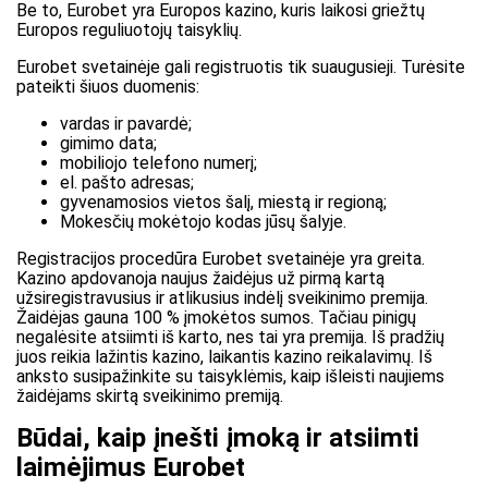
Be to, Eurobet yra Europos kazino, kuris laikosi griežtų
Europos reguliuotojų taisyklių.
Eurobet svetainėje gali registruotis tik suaugusieji. Turėsite
pateikti šiuos duomenis:
vardas ir pavardė;
gimimo data;
mobiliojo telefono numerį;
el. pašto adresas;
gyvenamosios vietos šalį, miestą ir regioną;
Mokesčių mokėtojo kodas jūsų šalyje.
Registracijos procedūra Eurobet svetainėje yra greita.
Kazino apdovanoja naujus žaidėjus už pirmą kartą
užsiregistravusius ir atlikusius indėlį sveikinimo premija.
Žaidėjas gauna 100 % įmokėtos sumos. Tačiau pinigų
negalėsite atsiimti iš karto, nes tai yra premija. Iš pradžių
juos reikia lažintis kazino, laikantis kazino reikalavimų. Iš
anksto susipažinkite su taisyklėmis, kaip išleisti naujiems
žaidėjams skirtą sveikinimo premiją.
Būdai, kaip įnešti įmoką ir atsiimti
laimėjimus Eurobet