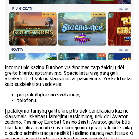
Internetinis kazino Eurobet yra žinomas tarp žaidėjų dėl
greito klientų aptarnavimo. Specialistai visą parą gali
atsakyti į bet kokius klausimus ar pasiūlymus. Yra keli būdai,
kaip susisiekti su vadovais:
per pokalbį kazino svetainėje;
telefonu.
Į palaikymo tarnybą galite kreiptis tiek bendraisiais kazino
klausimais, įskaitant laimėjimų atsiėmimą, tiek dėl Aviator
žaidimo. Pasirinkę Eurobet Casino žaisti Aviator, galite būti
tikri, kad tikrai gausite savo laimėjimus, gerai praleisite laiką,
o kazino administracija nesikiš į žaidimo raundų rezultatus. O
jei jums bus nuobodu žaisti Aviator, nepamirškite, kad