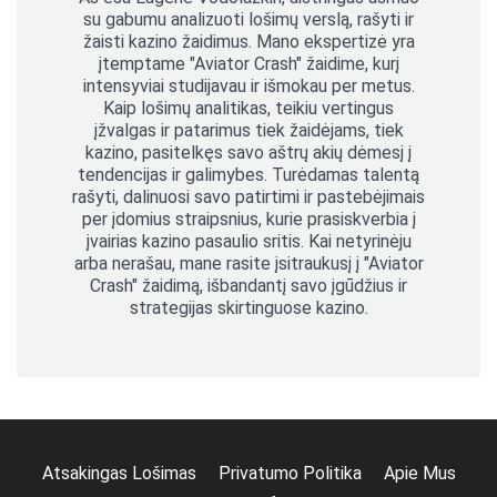
su gabumu analizuoti lošimų verslą, rašyti ir
žaisti kazino žaidimus. Mano ekspertizė yra
įtemptame "Aviator Crash" žaidime, kurį
intensyviai studijavau ir išmokau per metus.
Kaip lošimų analitikas, teikiu vertingus
įžvalgas ir patarimus tiek žaidėjams, tiek
kazino, pasitelkęs savo aštrų akių dėmesį į
tendencijas ir galimybes. Turėdamas talentą
rašyti, dalinuosi savo patirtimi ir pastebėjimais
per įdomius straipsnius, kurie prasiskverbia į
įvairias kazino pasaulio sritis. Kai netyrinėju
arba nerašau, mane rasite įsitraukusį į "Aviator
Crash" žaidimą, išbandantį savo įgūdžius ir
strategijas skirtinguose kazino.
Atsakingas Lošimas
Privatumo Politika
Apie Mus