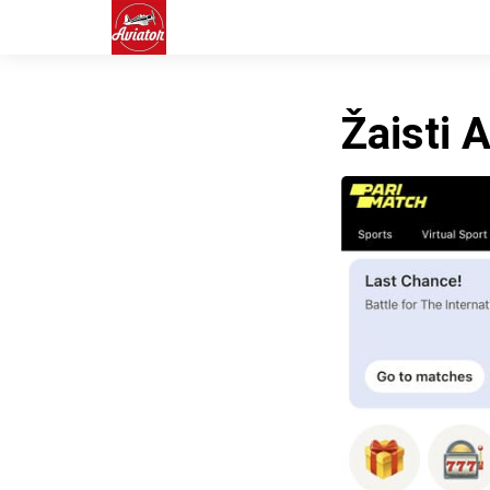
Žaisti 