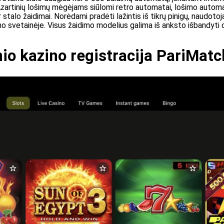
Azartinių lošimų mėgėjams siūlomi retro automatai, lošimo automa
ir stalo žaidimai. Norėdami pradėti lažintis iš tikrų pinigų, naudotoja
ino svetainėje. Visus žaidimo modelius galima iš anksto išbandyti
nio kazino registracija PariMatc