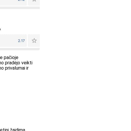
je pačioje
no pradėjo veikti
no privalumai ir
etinį žaidimą