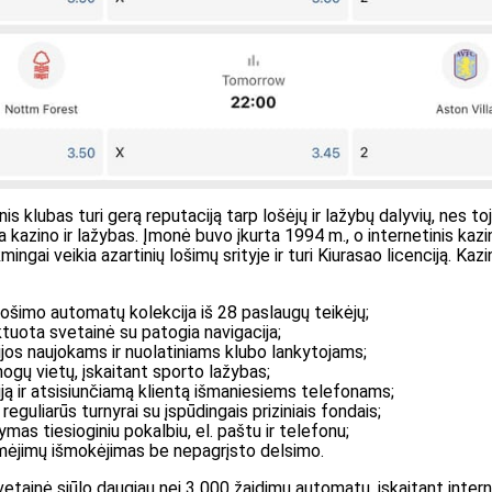
is klubas turi gerą reputaciją tarp lošėjų ir lažybų dalyvių, nes to
 kazino ir lažybas. Įmonė buvo įkurta 1994 m., o internetinis kazi
ngai veikia azartinių lošimų srityje ir turi Kiurasao licenciją. Kazi
lošimo automatų kolekcija iš 28 paslaugų teikėjų;
ktuota svetainė su patogia navigacija;
jos naujokams ir nuolatiniams klubo lankytojams;
gų vietų, įskaitant sporto lažybas;
iją ir atsisiunčiamą klientą išmaniesiems telefonams;
r reguliarūs turnyrai su įspūdingais priziniais fondais;
ymas tiesioginiu pokalbiu, el. paštu ir telefonu;
imėjimų išmokėjimas be nepagrįsto delsimo.
etainė siūlo daugiau nei 3 000 žaidimų automatų, įskaitant intern