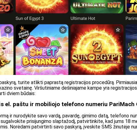
askyrą, turite atlikti paprastą registracijos procedūrą. Pirmiausia 
 kazino svetainę. Viršutiniame dešiniajame kampe yra registracij
rti dviem būdais:
is el. paštu ir mobiliojo telefono numeriu PariMach
ormą ir nurodykite savo vardą, pavardę, gimimo datą, telefono nume
sugalvokite prisijungimo slaptažodį, patvirtinkite, kad jums 18 met
ėmis. Norėdami patvirtinti savo paskyrą, įveskite SMS žinutėje nu